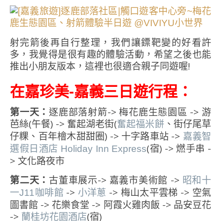
射完箭後再自行整理，我們讓鏢靶變的好看許
多，我覺得是很有趣的體驗活動，希望之後也能
推出小朋友版本，這裡也很適合親子同遊喔!
在嘉珍美-嘉義三日遊行程：
第一天：
逐鹿部落射箭-> 梅花鹿生態園區 -> 游
芭絲(午餐) -> 奮起湖老街(
、街仔尾草
奮起福米餅
仔粿、百年檜木甜甜圈) -> 十字路車站 ->
嘉義智
(宿) -> 燃手串 -
選假日酒店 Holiday Inn Express
> 文化路夜市
第二天：
古董車展示-> 嘉義市美術館 ->
昭和十
->
-> 梅山太平雲梯 -> 空氣
一J11咖啡館
小洋蔥
圖書館 -> 花樂食堂 -> 阿霞火雞肉飯 -> 品安豆花
->
(宿)
蘭桂坊花園酒店