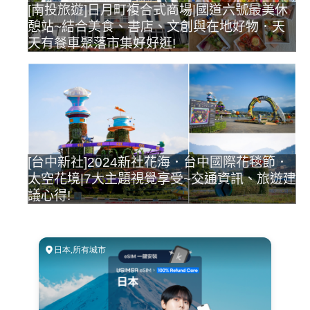
[南投旅遊]日月町複合式商場|國道六號最美休
憩站~結合美食、書店、文創與在地好物．天
天有餐車聚落市集好好逛!
[台中新社]2024新社花海．台中國際花毯節．
太空花境|7大主題視覺享受~交通資訊、旅遊建
議心得!