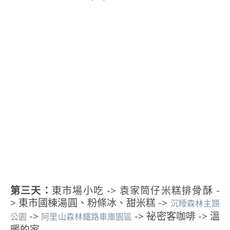
第三天：
東市場小吃 -> 袁家筒仔米糕排骨酥 -
> 東市國棟湯圓、粉條冰、甜米糕 ->
沉睡森林主題
->
-> 祕密客咖啡 -> 溫
公園
阿里山森林鐵路車庫園區
暖的家