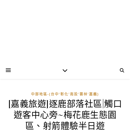
中部地區-(台中'彰化'南投'雲林'嘉義)
[嘉義旅遊]逐鹿部落社區|觸口
遊客中心旁~梅花鹿生態園
區、射箭體驗半日遊