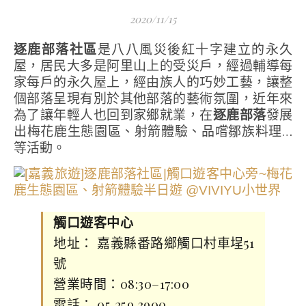
2020/11/15
逐鹿部落社區
是八八風災後紅十字建立的永久
屋，居民大多是阿里山上的受災戶，經過輔導每
家每戶的永久屋上，經由族人的巧妙工藝，讓整
個部落呈現有別於其他部落的藝術氛圍，近年來
為了讓年輕人也回到家鄉就業，在
逐鹿部落
發展
出梅花鹿生態園區、射箭體驗、品嚐鄒族料理…
等活動。
觸口遊客中心
地址： 嘉義縣番路鄉觸口村車埕51
號
營業時間：08:30–17:00
電話： 05 259 3900