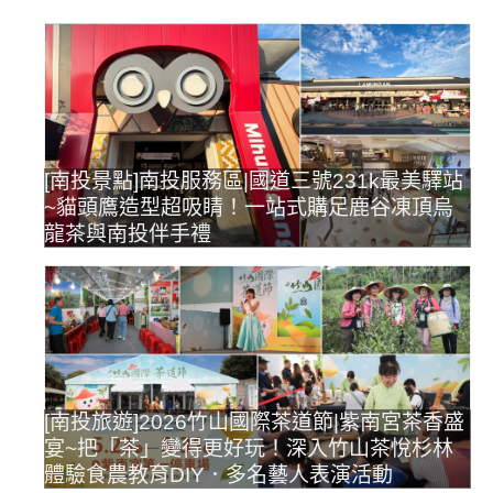
[南投景點]南投服務區|國道三號231k最美驛站
~貓頭鷹造型超吸睛！一站式購足鹿谷凍頂烏
龍茶與南投伴手禮
[南投旅遊]2026竹山國際茶道節|紫南宮茶香盛
宴~把「茶」變得更好玩！深入竹山茶悅杉林
體驗食農教育DIY．多名藝人表演活動