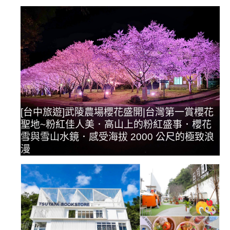
[台中旅遊]武陵農場櫻花盛開|台灣第一賞櫻花
聖地~粉紅佳人美．高山上的粉紅盛事．櫻花
雪與雪山水鏡．感受海拔 2000 公尺的極致浪
漫