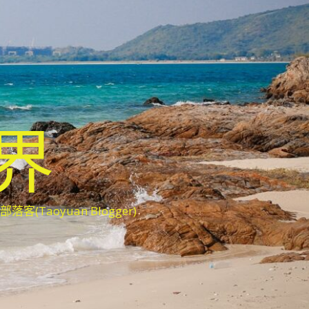
世界
oyuan Blogger)