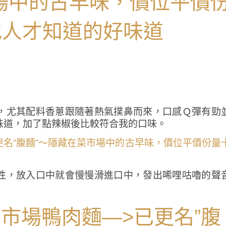
，尤其配料香蔥跟隨著熱氣撲鼻而來，口感Ｑ彈有勁
味道，加了點辣椒後比較符合我的口味。
性，放入口中就會慢慢滑進口中，發出唏哩咕嚕的聲