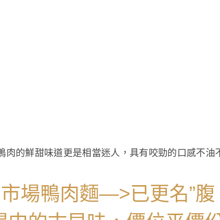
鴨肉的鮮甜味道更是相當迷人，具有咬勁的口感不油