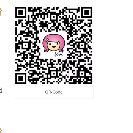
且
QR-Code