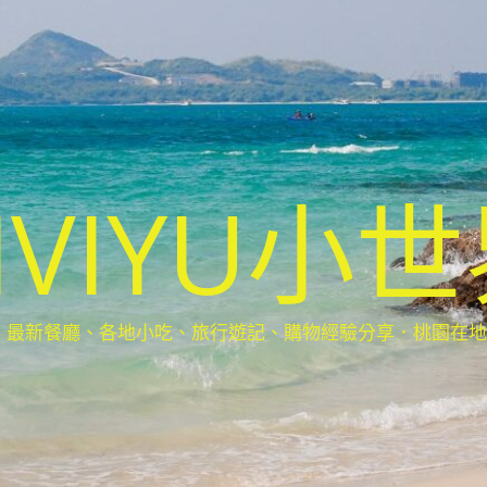
IVIYU小
新餐廳、各地小吃、旅行遊記、購物經驗分享．桃園在地部落客(Ta