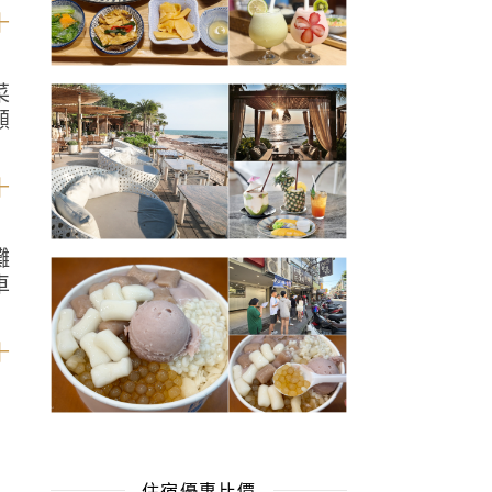
菜
顧
攤
車
住宿優惠比價