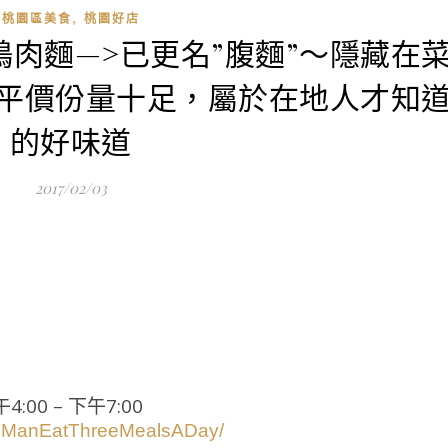
,
桃園區美食
桃園好店
鴨肉麵—>已更名”腹麵”～隱藏在
平價份量十足，屬於在地人才知
的好味道
2017/02/03
:00 – 下午7:00
odManEatThreeMealsADay/