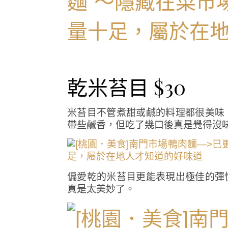
乾米苔目 $30
米苔目不管煮甜或鹹的料理都很美味
帶些鹹香，但吃了幾口後真是覺得沒
偏愛乾的米苔目更能表現出極佳的彈
真是太美妙了。