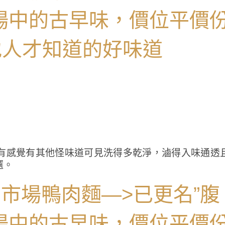
有感覺有其他怪味道可見洗得多乾淨，滷得入味通透
選。