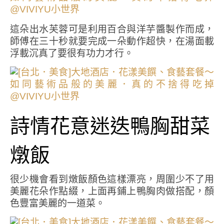
這朵出水芙蓉可是利用百合與洋芋醬製作而成，
師傅在三十秒就要完成一朵動作超快，在湯面載
浮載沉真了要很有功力才行。
詩情花意迷迭鴨胸甜菜
燉飯
很少機會看到燉飯顏色這樣漂亮，周圍少不了用
美麗花朵作點綴，上面再鋪上鴨胸肉做搭配，顏
色豐富美麗的一道菜。