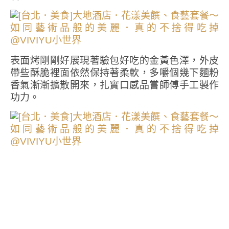
表面烤剛剛好展現著驗包好吃的金黃色澤，外皮
帶些酥脆裡面依然保持著柔軟，多嚼個幾下麵粉
香氣漸漸擴散開來，扎實口感品嘗師傅手工製作
功力。