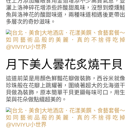
在上方添加耀眼食用金箔增添不少高貴氣息，並
灑上洛神碎花增添些許酸甜風味，沒想到煙燻鮭
魚與洛神花的酸甜味道，兩種味道相遇後更帶出
多層次的奇妙滋味。
月下美人曇花炙燒干貝
這道前菜是用顏色鮮豔花瓣做裝飾，西谷米就像
珍珠般在花瓣上跳耀著，圍繞著超大的北海道干
貝做為裝飾，原本簡單干貝更顯每味可口，用生
菜與花朵做點綴超美的。