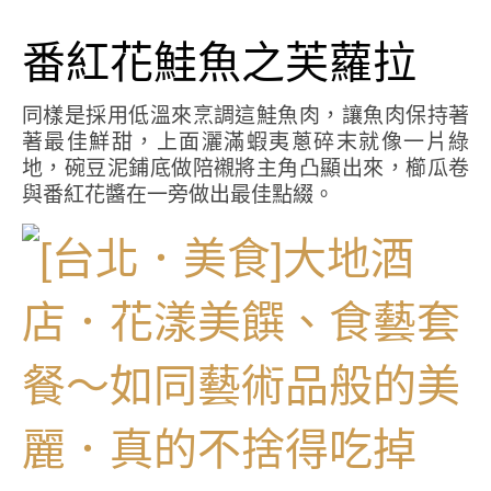
番紅花鮭魚之芙蘿拉
同樣是採用低溫來烹調這鮭魚肉，讓魚肉保持著
著最佳鮮甜，上面灑滿蝦夷蔥碎末就像一片綠
地，碗豆泥鋪底做陪襯將主角凸顯出來，櫛瓜卷
與番紅花醬在一旁做出最佳點綴。