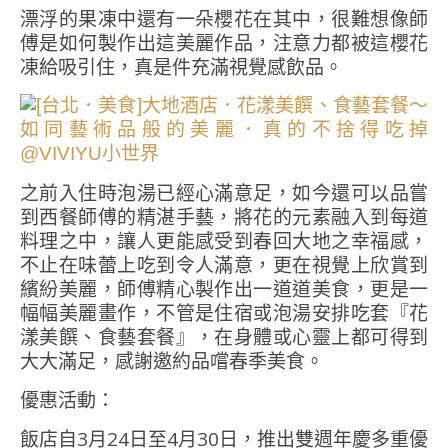
漂浮的果凍中還有一朵櫻花在其中，很難想像師
傅是如何製作出這美麗作品，注意力都被這櫻花
凍給吸引住，真是件充滿視覺感飲品。
之前入住時泡湯已經心滿意足，如今還可以品嘗
到西餐師傅的精湛手藝，將花的元素融入到每道
料理之中，讓人更能感受到春回大地之幸福感，
不止在味蕾上吃到令人滿意，更在視覺上欣賞到
繽紛美麗，師傅精心製作出一道道美食，更是一
幅幅美麗畫作，不管是住宿或泡湯安排吃套『花
漾美饌、食藝套餐』，在身體或心靈上都可得到
大大滿足，感謝邀約品嚐春季美食。
優惠活動：
飯店自3月24日至4月30日，推出雙週年慶多重優