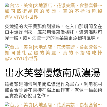
炙燒過的大干貝那鮮甜滋味，在入口那瞬間全在
口中爆炸開來，底部用海藻做襯托，濃濃海味可
見一般，或可沾些一旁的香菜醬更添獨特風味。
出水芙蓉慢燉南瓜濃湯
這道菜是師傅利用南瓜濃湯作為畫布，利用花材
如百合等鮮花直接在湯上面作畫，就像一幅藝術
品實為賞心悅目之作。