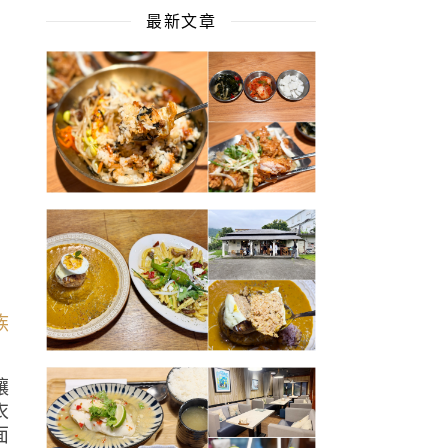
最新文章
．
讓
衣
面