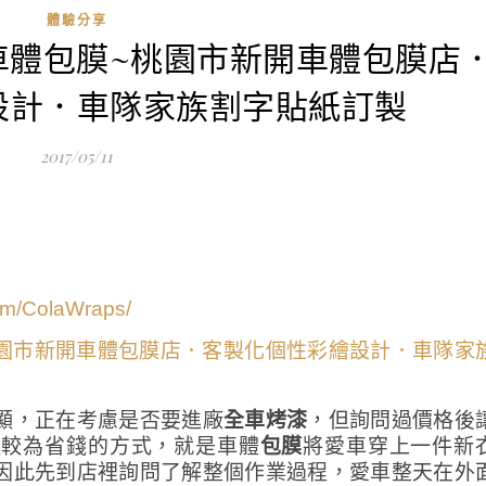
體驗分享
車體包膜~桃園市新開車體包膜店
設計．車隊家族割字貼紙訂製
2017/05/11
om/ColaWraps/
顯，正在考慮是否要進廠
全車烤漆
，但詢問過價格後
種較為省錢的方式，就是車體
包膜
將愛車穿上一件新
因此先到店裡詢問了解整個作業過程，愛車整天在外