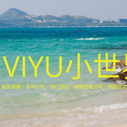
IVIYU小
新餐廳、各地小吃、旅行遊記、購物經驗分享．桃園在地部落客(Ta