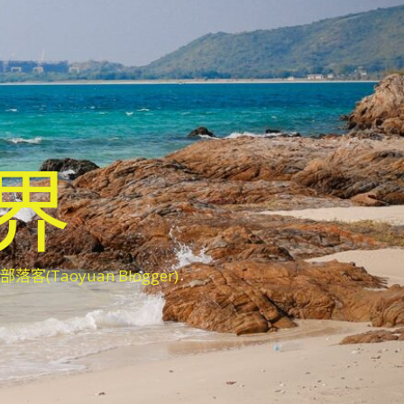
世界
oyuan Blogger)