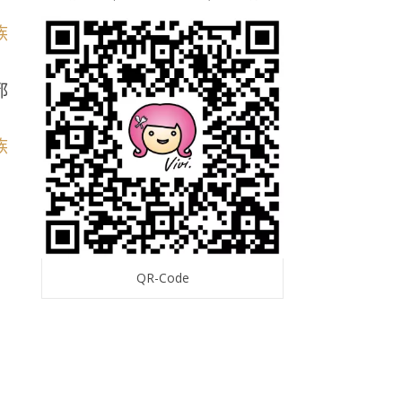
都
QR-Code