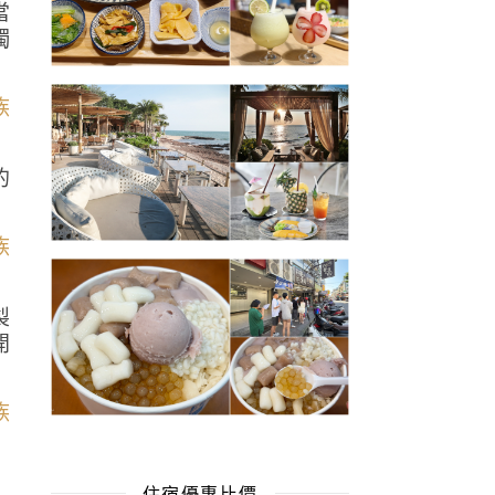
當
獨
的
製
開
住宿優惠比價