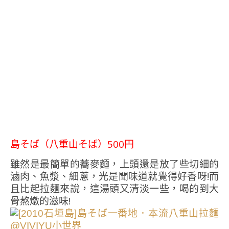
島そば（八重山そば）500円
雖然是最簡單的蕎麥麵，上頭還是放了些切細的
滷肉、魚漿、細蔥，光是聞味道就覺得好香呀!而
且比起拉麵來說，這湯頭又清淡一些，喝的到大
骨熬燉的滋味!