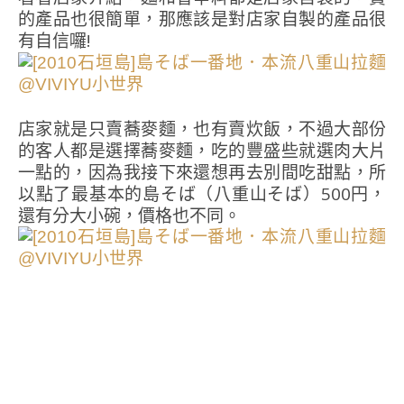
的產品也很簡單，那應該是對店家自製的產品很
有自信囉!
店家就是只賣蕎麥麵，也有賣炊飯，不過大部份
的客人都是選擇蕎麥麵，吃的豐盛些就選肉大片
一點的，因為我接下來還想再去別間吃甜點，所
以點了最基本的島そば（八重山そば）500円，
還有分大小碗，價格也不同。