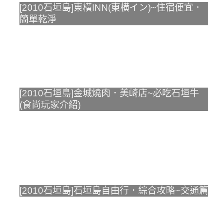
[2010石垣島]東橫INN(東横イン)~住宿便宜．
簡單乾淨
[2010石垣島]金城燒肉．美崎店~必吃石垣牛
(食尚玩家介紹)
[2010石垣島]石垣島自由行．綜合攻略~交通篇