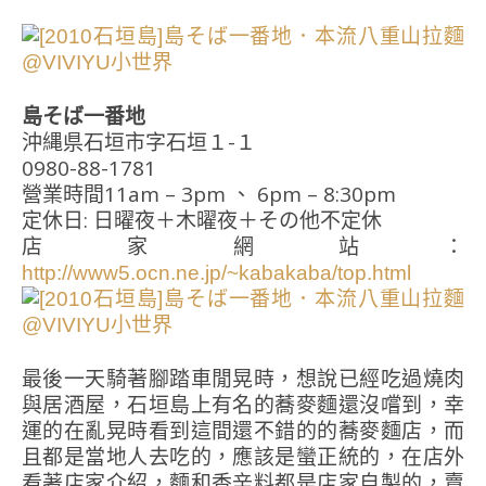
島そば一番地
沖縄県石垣市字石垣１-１
0980-88-1781
營業時間11am – 3pm 、 6pm – 8:30pm
定休日: 日曜夜＋木曜夜＋その他不定休
店家網站：
http://www5.ocn.ne.jp/~kabakaba/top.html
最後一天騎著腳踏車閒晃時，想說已經吃過燒肉
與居酒屋，石垣島上有名的蕎麥麵還沒嚐到，幸
運的在亂晃時看到這間還不錯的的蕎麥麵店，而
且都是當地人去吃的，應該是蠻正統的，在店外
看著店家介紹，麵和香辛料都是店家自製的，賣