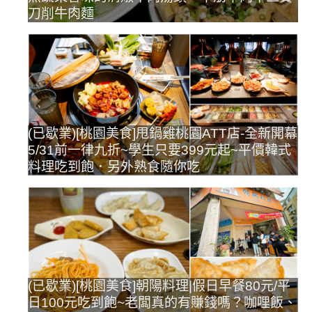
刀削牛肉麵
(已歇業)[桃園美食]甩鍋雞桃園ATT店-全新開幕
5/31前一律九折~學生只要399元起~平價韓式
料理吃到飽．另外熟食隨你吃
(已歇業)[桃園美食]朝陽料理|假日早餐80元/平
日100元吃到飽~老闆真的有賺錢嗎？咖哩飯、