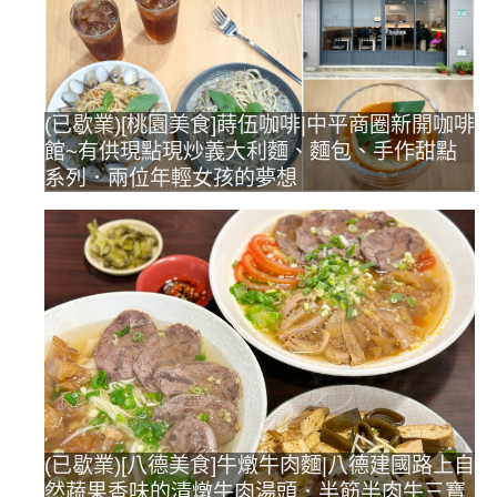
(已歇業)[桃園美食]蒔伍咖啡|中平商圈新開咖啡
館~有供現點現炒義大利麵、麵包、手作甜點
系列．兩位年輕女孩的夢想
(已歇業)[八德美食]牛燉牛肉麵|八德建國路上自
然蔬果香味的清燉牛肉湯頭．半筋半肉牛三寶