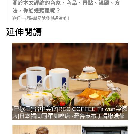
關於本文評論的商家、商品、景點、議題、方
法，你給幾顆星呢？
歡迎一起點擊星號參與評論唷！
延伸閱讀
(已歇業)[台中美食]REC COFFEE Taiwan崇德
店|日本福岡冠軍咖啡店~澀谷東布丁滑嫩濃郁