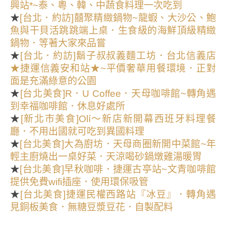
興站*~泰、粵、韓、中蔬食料理一次吃到
★
[台北．約訪]囍聚精緻鍋物~龍蝦、大沙公、鮑
魚與干貝活跳跳端上桌．生食級的海鮮頂級精緻
鍋物．等著大家來品嘗
★
[台北．約訪]鬍子叔叔義麵工坊．台北信義店
★捷運信義安和站★~平價奢華用餐環境．正對
面是充滿綠意的公園
★
[台北美食]R．U Coffee．天母咖啡館~轉角遇
到幸福咖啡館．休息好處所
★
[新北市美食]Olí～新店新開幕西班牙料理餐
廳．不用出國就可吃到異國料理
★
[台北美食]大為廚坊．天母商圈新開中菜館~年
輕主廚燒出一桌好菜．天涼喝砂鍋燉雞湯暖胃
★
[台北美食]早秋咖啡．捷運古亭站~文青咖啡館
提供免費wifi插座．使用環保吸管
★
[台北美食]捷運民權西路站『冰豆』．轉角遇
見銅板美食．無糖豆漿豆花．自製配料