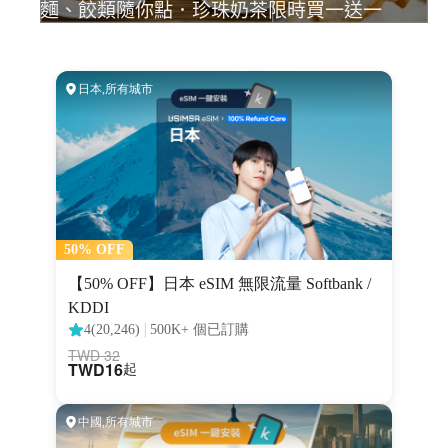
麵、餃類隨你點．珍珠奶茶限時買一送一