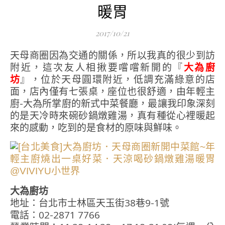
暖胃
2017/10/21
天母商圈因為交通的關係，所以我真的很少到訪
附近，這次友人相揪要嚐嚐新開的『
大為廚
坊
』，位於天母圓環附近，低調充滿綠意的店
面，店內僅有七張桌，座位也很舒適，由年輕主
廚-大為所掌廚的新式中菜餐廳，最讓我印象深刻
的是天冷時來碗砂鍋燉雞湯，真有種從心裡暖起
來的感動，吃到的是食材的原味與鮮味。
大為廚坊
地址：台北市士林區天玉街38巷9-1號
電話：02-2871 7766