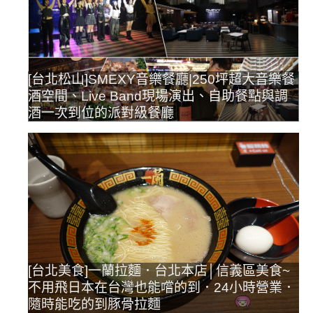
[台北松山]SMEXY音樂餐廳|250坪超大音樂餐
酒空間、Live Band現場演出、自助餐點與調
酒一次到位的派對級餐廳
[台北美食]一蘭拉麵．台北本店│信義區美食~
不用飛日本在台灣也能嚐的到．24小時營業．
隨時能吃的到豚骨拉麵