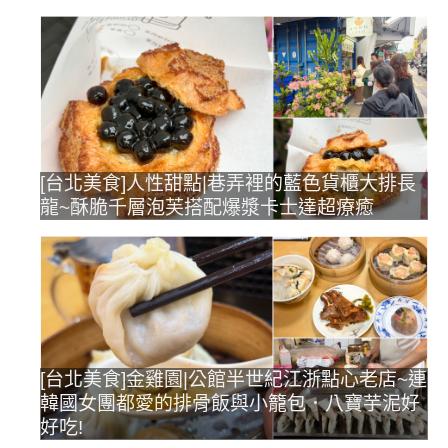
[台北美食]人性甜點|巷弄裡的藍色貨櫃大排長
龍~酥脆千層泡芙搭配爆漿卡士達超療癒
[台北美食]金雞園|公館半世紀江浙點心老店~連
韓國女團都愛的排骨飯與小籠包．八寶芋泥好
好吃!