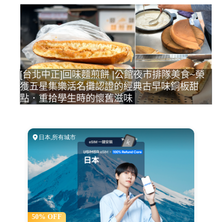
[台北中正]回味麵煎餅 |公館夜市排隊美食~榮
獲五星集樂活名攤認證的經典古早味銅板甜
點．重拾學生時的懷舊滋味