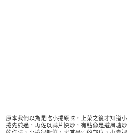
原本我們以為是吃小捲原味，上菜之後才知道小
捲先煎過，再佐以蒜片快炒，有點像是避風塘炒
的作法，小捲很新鮮，尤其是頭的部位，小卷裡