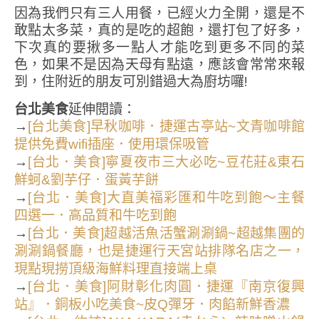
因為我們只有三人用餐，已經火力全開，還是不
敢點太多菜，真的是吃的超飽，還打包了好多，
下次真的要揪多一點人才能吃到更多不同的菜
色，如果不是因為天母有點遠，應該會常常來報
到，住附近的朋友可別錯過大為廚坊囉!
台北美食
延伸閱讀：
→
[台北美食]早秋咖啡．捷運古亭站~文青咖啡館
提供免費wifi插座．使用環保吸管
→
[台北．美食]寧夏夜市三大必吃~豆花莊&東石
鮮蚵&劉芋仔．蛋黃芋餅
→
[台北．美食]大直美福彩匯和牛吃到飽～主餐
四選一．高品質和牛吃到飽
→
[台北．美食]超越活魚活蟹涮涮鍋~超越集團的
涮涮鍋餐廳，也是捷運行天宮站排隊名店之一，
現點現撈頂級海鮮料理直接端上桌
→
[台北．美食]阿財彰化肉圓．捷運『南京復興
站』．銅板小吃美食~皮Q彈牙．肉餡新鮮香濃