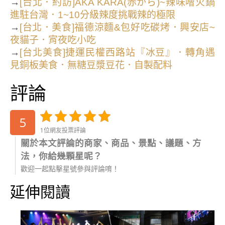
→
[台北．約訪]AKA KARA(赤から)~辣味噌火鍋
進駐台灣．1~10分級辣度挑戰辣的極限
→
[台北．美食]福德涼麵&包好吃碳烤．興安店~
夜貓子．宵夜吃小吃
→
[台北美食]捷運民權西路站『冰豆』．轉角遇
見銅板美食．無糖豆漿豆花．自製配料
評論
5
1位網友投票評論
關於本文評論的商家、商品、景點、議題、方
法，你給幾顆星呢？
歡迎一起點擊星號參與評論唷！
延伸閱讀