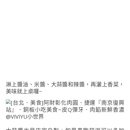
淋上醬油、米醬、大蒜醬和辣醬，再灑上香菜，
美味就上桌囉~