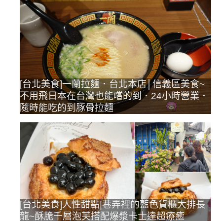
[台北美食]一蘭拉麵．台北本店│信義區美食~
不用飛日本在台灣也能嚐的到．24小時營業．
隨時能吃的到豚骨拉麵
[台北美食]人性甜點|巷弄裡的藍色貨櫃大排長
龍~酥脆千層泡芙搭配爆漿卡士達超療癒