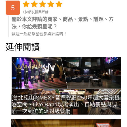
5
1位網友投票評論
關於本文評論的商家、商品、景點、議題、方
法，你給幾顆星呢？
歡迎一起點擊星號參與評論唷！
延伸閱讀
[台北松山]SMEXY音樂餐廳|250坪超大音樂餐
酒空間、Live Band現場演出、自助餐點與調
酒一次到位的派對級餐廳