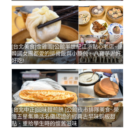
[台北美食]金雞園|公館半世紀江浙點心老店~連
韓國女團都愛的排骨飯與小籠包．八寶芋泥好
好吃!
[台北中正]回味麵煎餅 |公館夜市排隊美食~榮
獲五星集樂活名攤認證的經典古早味銅板甜
點．重拾學生時的懷舊滋味