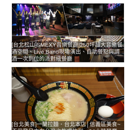
[台北松山]SMEXY音樂餐廳|250坪超大音樂餐
酒空間、Live Band現場演出、自助餐點與調
酒一次到位的派對級餐廳
[台北美食]一蘭拉麵．台北本店│信義區美食~