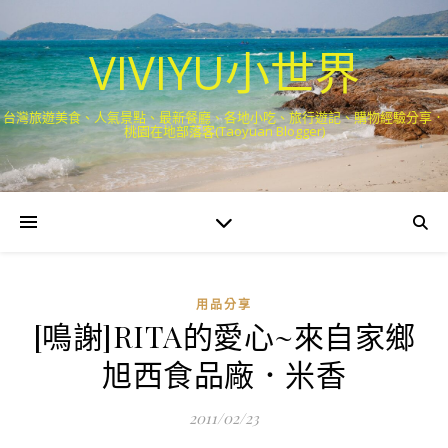
VIVIYU小世界
台灣旅遊美食、人氣景點、最新餐廳、各地小吃、旅行遊記、購物經驗分享．
桃園在地部落客(Taoyuan Blogger)
用品分享
[鳴謝]RITA的愛心~來自家鄉
旭西食品廠．米香
2011/02/23