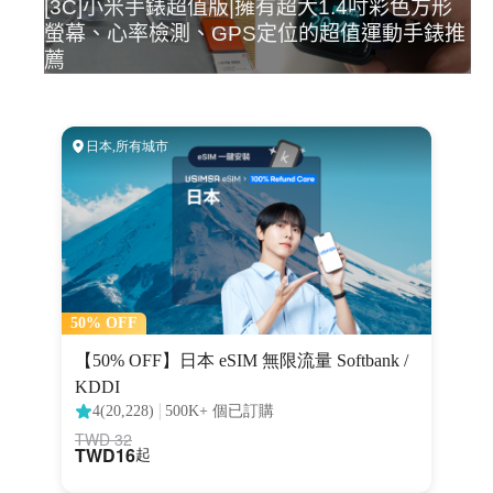
[3C]小米手錶超值版|擁有超大1.4吋彩色方形
螢幕、心率檢測、GPS定位的超值運動手錶推
薦