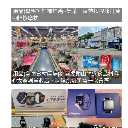
[用品]母親節好禮推薦~輝葉．溫熱揉捏搥打雙
功能按摩枕
[用品]全國食材廣場|桃園虎頭山附近食品材料
的大賣場量販店、料理烘培所需一次買齊