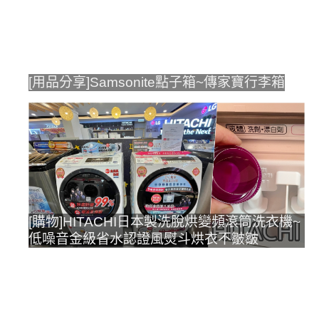
[用品分享]Samsonite點子箱~傳家寶行李箱
[購物]HITACHI日本製洗脫烘變頻滾筒洗衣機~
低噪音金級省水認證風熨斗烘衣不皺皺