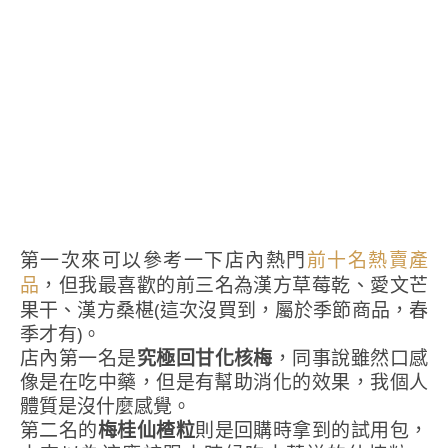
第一次來可以參考一下店內熱門
前十名熱賣產
，但我最喜歡的前三名為漢方草莓乾、愛文芒
品
果干、漢方桑椹(這次沒買到，屬於季節商品，春
季才有)。
店內第一名是
究極回甘化核梅
，同事說雖然口感
像是在吃中藥，但是有幫助消化的效果，我個人
體質是沒什麼感覺。
第二名的
梅桂仙楂粒
則是回購時拿到的試用包，