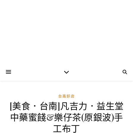
台南好店
[美食．台南]凡吉力．益生堂
中藥蜜餞&樂仔茶(原銀波)手
工布丁