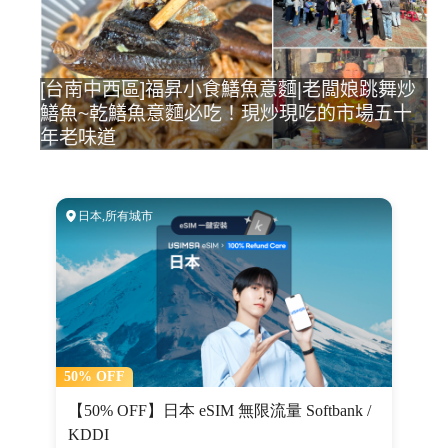
[台南中西區]福昇小食鱔魚意麵|老闆娘跳舞炒
鱔魚~乾鱔魚意麵必吃！現炒現吃的市場五十
年老味道