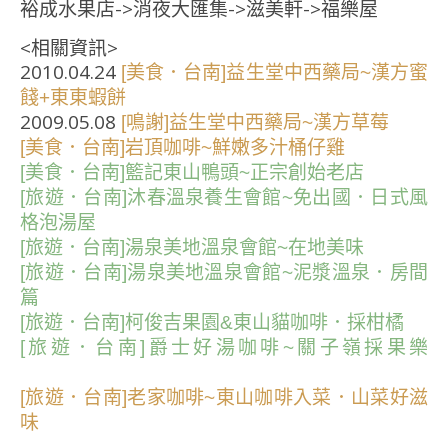
裕成水果店->消夜大匯集->滋美軒->福樂屋
<相關資訊>
2010.04.24
[美食．台南]益生堂中西藥局~漢方蜜
餞+東東蝦餅
2009.05.08
[鳴謝]益生堂中西藥局~漢方草莓
[美食．台南]岩頂咖啡~鮮嫩多汁桶仔雞
[美食．台南]籃記東山鴨頭~正宗創始老店
[旅遊．台南]沐春溫泉養生會館~免出國．日式風
格泡湯屋
[旅遊．台南]湯泉美地溫泉會館~在地美味
[旅遊．台南]湯泉美地溫泉會館~泥漿溫泉．房間
篇
[旅遊．台南]柯俊吉果園&東山貓咖啡．採柑橘
[旅遊．台南]爵士好湯咖啡~關子嶺採果樂
[旅遊．台南]老家咖啡~東山咖啡入菜．山菜好滋
味