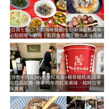
[台南七股]三不等海味餐廳|七股潟湖最鮮美味~
必點蚵嗲、蝦捲、虱目魚香腸．現炒美味海鮮
[台南中西區]My老爹紅茶屋+楊哥楊桃湯|國華
街飲品巡禮~傳承70年的紅茶美味．純粹古早
味推薦！