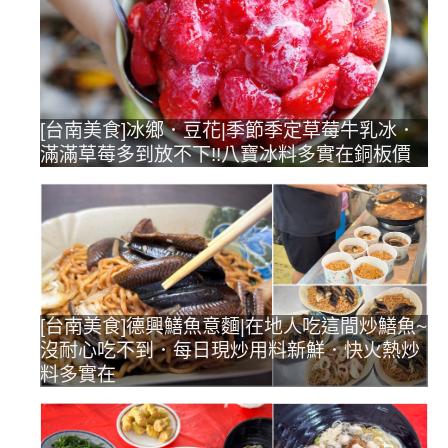
[台南美食]冰鄉．豆花|季節季定草莓牛乳冰．
滿滿草莓多到放不下!!八寶冰料多實在銅板價
[台南美食]德興鱔魚意麵|在地人吃這間炒鱔魚~
沒耐心吃不到．每日現炒用料新鮮．快火熱炒
料多實在