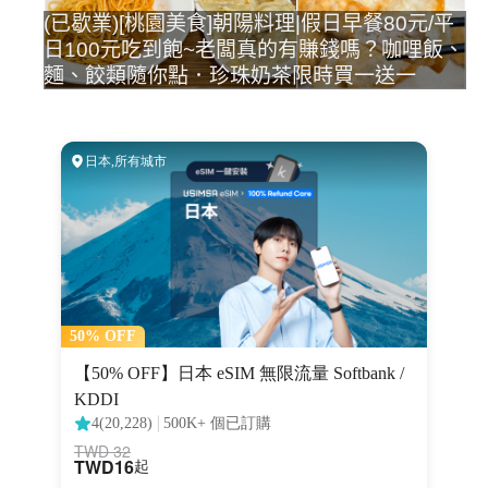
(已歇業)[桃園美食]朝陽料理|假日早餐80元/平
日100元吃到飽~老闆真的有賺錢嗎？咖哩飯、
麵、餃類隨你點．珍珠奶茶限時買一送一