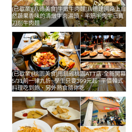
(已歇業)[八德美食]牛燉牛肉麵|八德建國路上自
然蔬果香味的清燉牛肉湯頭．半筋半肉牛三寶
刀削牛肉麵
(已歇業)[桃園美食]甩鍋雞桃園ATT店-全新開幕
5/31前一律九折~學生只要399元起~平價韓式
料理吃到飽．另外熟食隨你吃