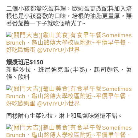
二個小孩都愛吃蛋料理，歐姆蛋更改配料加入培
根也是小孩喜歡的口味，培根的油脂更豐厚，蘸
著番茄醬一下子就吃個精光了~
爆漿班尼$150
新鮮沙拉、班尼迪克蛋(半熟)、起司麵包、薯
條、飲料
同樣附有生菜沙拉，淋上和風醬味道還不錯。