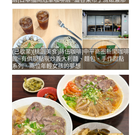
(已歇業)[桃園美食]蒔伍咖啡|中平商圈新開咖啡
館~有供現點現炒義大利麵、麵包、手作甜點
系列．兩位年輕女孩的夢想