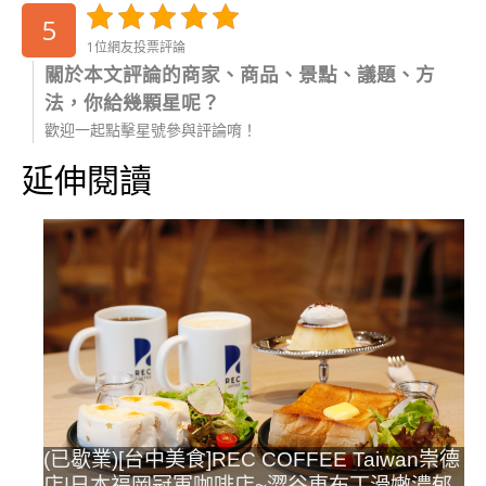
5
1位網友投票評論
關於本文評論的商家、商品、景點、議題、方
法，你給幾顆星呢？
歡迎一起點擊星號參與評論唷！
延伸閱讀
(已歇業)[台中美食]REC COFFEE Taiwan崇德
店|日本福岡冠軍咖啡店~澀谷東布丁滑嫩濃郁