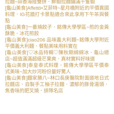
拉麵~蒜香海陸雙拼．鮮蝦拉麵舖滿十隻蝦
[龜山美食]Affettö•艾菲特~星月橋附近的平價異國
料理．IG花牆打卡景點適合來此享用下午茶與餐
點
[龜山美食]一番燒餃子．銘傳大學學區~煎的金黃
酥脆．冰花煎餃
[龜山美食]ciao206 品味義大利麵~銘傳大學附近
平價義大利麵．餐點美味用料實在
[龜山美食]♡冰品特輯♡陳秋剛綿綿冰．龜山總
店~超值滿滿超級芒果爽．真材實料好味道
[龜山美食]泰皇泰式料理．銘傳大學學區平價泰
式美味~加大炒河粉份量好驚人
[龜山美食]麵家勝八~林口長庚醫院對面道地日式
拉麵店．自製手工柚子拉麵．濃郁的豚骨湯頭．
焦香味的肥叉燒．排隊名店