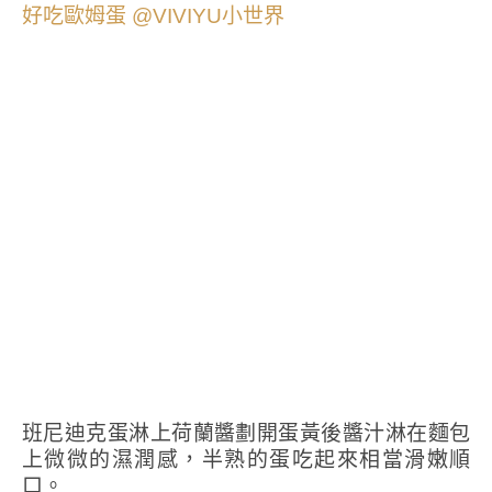
班尼迪克蛋淋上荷蘭醬劃開蛋黃後醬汁淋在麵包
上微微的濕潤感，半熟的蛋吃起來相當滑嫩順
口。