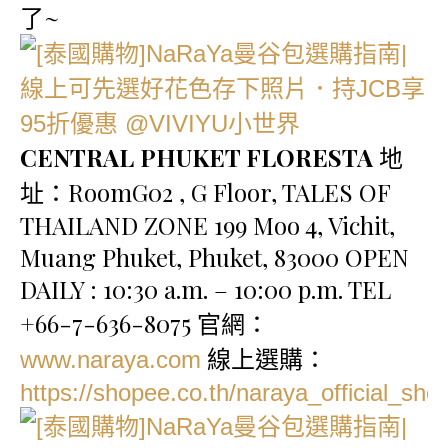
了~
CENTRAL PHUKET FLORESTA
地
址：RoomG02 , G Floor, TALES OF
THAILAND ZONE 199 Moo 4, Vichit,
Muang Phuket, Phuket, 83000 OPEN
DAILY : 10:30 a.m. – 10:00 p.m. TEL
+66-7-636-8075 官網：
線上選購：
www.naraya.com
https://shopee.co.th/naraya_official_sho