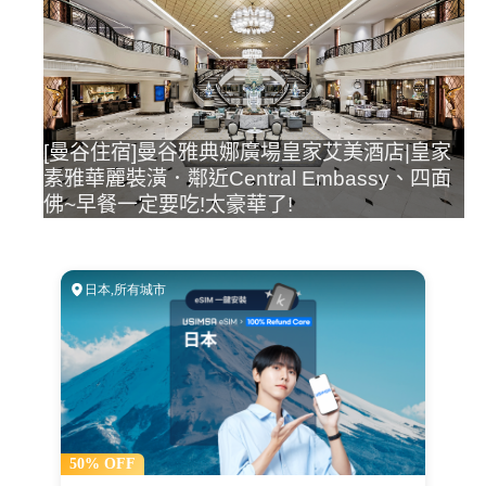
[曼谷住宿]曼谷雅典娜廣場皇家艾美酒店|皇家
素雅華麗裝潢．鄰近Central Embassy、四面
佛~早餐一定要吃!太豪華了!