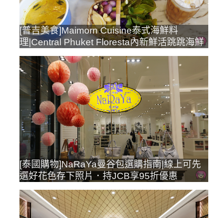
[普吉美食]Maimorn Cuisine泰式海鮮料
理|Central Phuket Floresta內新鮮活跳跳海鮮
[泰國購物]NaRaYa曼谷包選購指南|線上可先
選好花色存下照片．持JCB享95折優惠