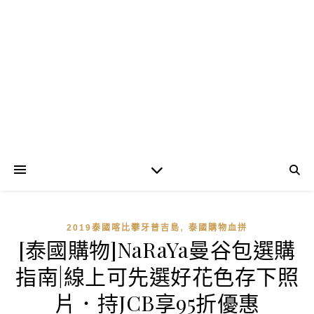
,
2019泰國喀比攀牙普吉島
泰國購物血拼
[泰國購物]NaRaYa曼谷包選購
指南|線上可先選好花色存下照
片．持JCB享95折優惠