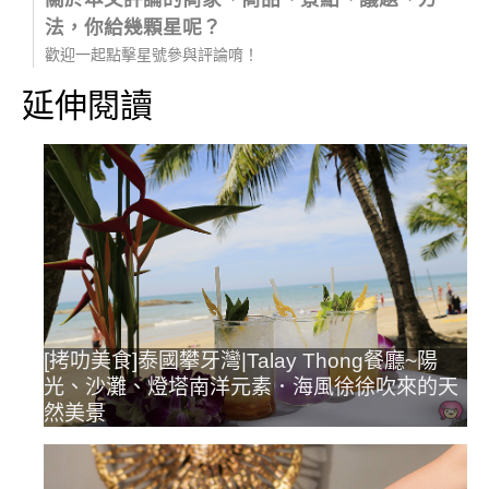
法，你給幾顆星呢？
歡迎一起點擊星號參與評論唷！
延伸閱讀
[拷叻美食]泰國攀牙灣|Talay Thong餐廳~陽
光、沙灘、燈塔南洋元素．海風徐徐吹來的天
然美景