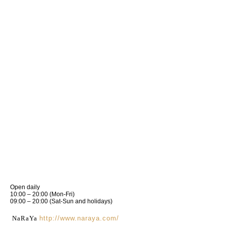
Open daily
10:00 – 20:00 (Mon-Fri)
09:00 – 20:00 (Sat-Sun and holidays)
NaRaYa
http://www.naraya.com/