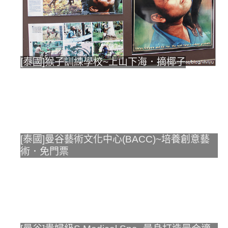
[泰國]猴子訓練學校~上山下海．摘椰子
[泰國]曼谷藝術文化中心(BACC)~培養創意藝
術．免門票