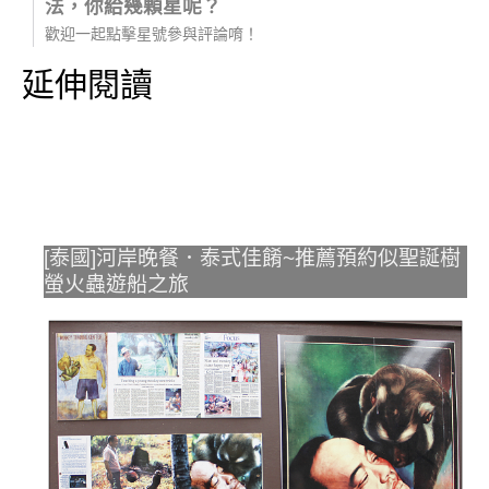
法，你給幾顆星呢？
歡迎一起點擊星號參與評論唷！
延伸閱讀
[泰國]河岸晚餐．泰式佳餚~推薦預約似聖誕樹
螢火蟲遊船之旅