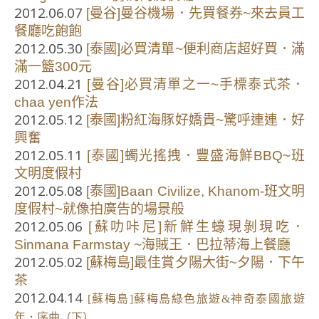
2012.06.07
[曼谷]曼谷機場．先買餐券~來去員工
餐廳吃飽飽
2012.05.30
[泰國]必買清單~便利商店超好買．滿
滿一籃300元
2012.04.21
[曼谷]必買清單之一~手標泰式茶．
chaa yen作法
2012.05.12
[泰國]粉紅海豚好嬌貴~驚呼連連．好
興奮
2012.05.11
[泰國]蠋光搖拽．豐盛海鮮BBQ~班
文明度假村
2012.05.08
[泰國]Baan Civilize, Khanom-班文明
度假村~就像拍廣告的場景般
2012.05.06
[蘇叻咔尼]新鮮生蠔現剝現吃．
Sinmana Farmstay ~海賊王．巴拉蒂海上餐廳
2012.05.02
[蘇梅島]最佳賞夕陽大街~夕陽．下午
茶
2012.04.14
[蘇梅島]蘇梅島綠色旅遊&神奇泰國旅遊
年．序曲（下）