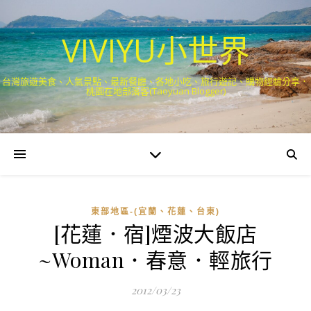
VIVIYU小世界
台灣旅遊美食、人氣景點、最新餐廳、各地小吃、旅行遊記、購物經驗分享．
桃園在地部落客(Taoyuan Blogger)
東部地區-(宜蘭、花蓮、台東)
[花蓮．宿]煙波大飯店
~Woman．春意．輕旅行
2012/03/23