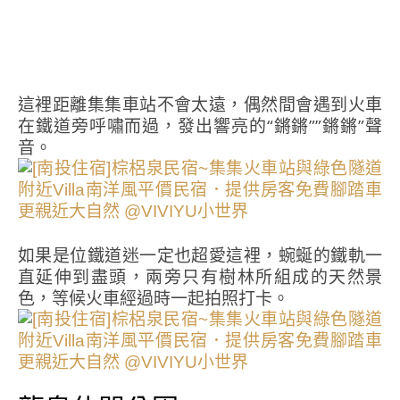
這裡距離集集車站不會太遠，偶然間會遇到火車
在鐵道旁呼嘯而過，發出響亮的“鏘鏘””鏘鏘”聲
音。
如果是位鐵道迷一定也超愛這裡，蜿蜒的鐵軌一
直延伸到盡頭，兩旁只有樹林所組成的天然景
色，等候火車經過時一起拍照打卡。