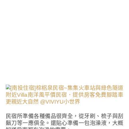
民宿所準備各種備品很齊全，從牙刷、梳子與刮
鬍刀等一應俱全。還貼心準備一包泡澡液，大概