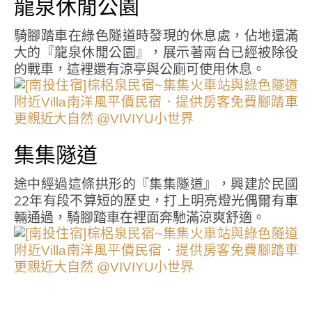
龍泉休閒公園
騎腳踏車在綠色隧道時發現的休息處，佔地還滿
大的『龍泉休閒公園』，展示著兩台已經被除役
的戰車，這裡還有涼亭與公廁可使用休息。
集集隧道
途中經過這條拱形的『集集隧道』，興建於民國
22年有段不算短的歷史，打上明亮燈光偶爾有車
輛通過，騎腳踏車在裡面奔馳滿涼爽舒適。