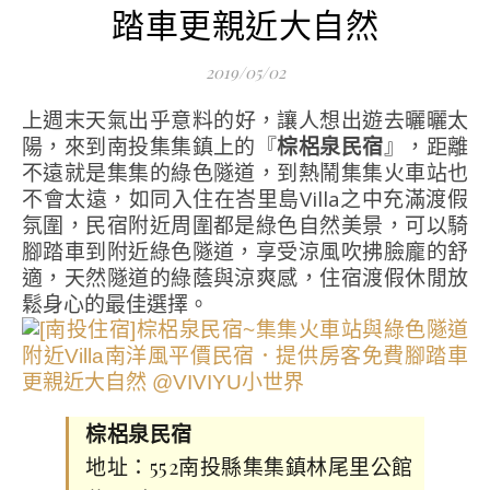
踏車更親近大自然
2019/05/02
上週末天氣出乎意料的好，讓人想出遊去曬曬太
陽，來到南投集集鎮上的『
棕梠泉民宿
』，距離
不遠就是集集的綠色隧道，到熱鬧集集火車站也
不會太遠，如同入住在峇里島Villa之中充滿渡假
氛圍，民宿附近周圍都是綠色自然美景，可以騎
腳踏車到附近綠色隧道，享受涼風吹拂臉龐的舒
適，天然隧道的綠蔭與涼爽感，住宿渡假休閒放
鬆身心的最佳選擇。
棕梠泉民宿
地址：552南投縣集集鎮林尾里公館