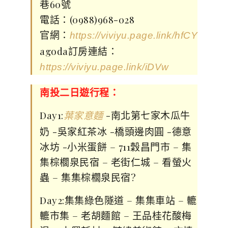
巷60號
電話：(0988)968-028
官網：
https://viviyu.page.link/hfCY
agoda訂房連結：
https://viviyu.page.link/iDVw
南投二日遊行程：
Day1:
-南北第七家木瓜牛
葉家意麵
奶 -吳家紅茶冰 -橋頭邊肉圓 -德意
冰坊 -小米蛋餅 – 711穀昌門市 – 集
集棕櫚泉民宿 – 老街仁城 – 看螢火
蟲 – 集集棕櫚泉民宿
?
Day2:集集綠色隧道 – 集集車站 – 轆
轆市集 – 老胡麵館 – 王品桂花酸梅