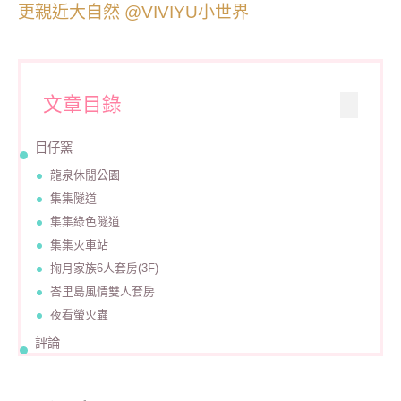
文章目錄
目仔窯
龍泉休閒公園
集集隧道
集集綠色隧道
集集火車站
掬月家族6人套房(3F)
峇里島風情雙人套房
夜看螢火蟲
評論