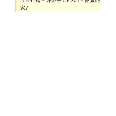
五三拉麵 – 外帶手工Pizza – 甜蜜的
家
?