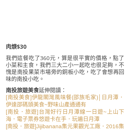
肉焿$30
我們這餐吃了360元，算是很平實的價格，點了
小菜和主食，我們三大二小一起吃也很足夠，不
愧是南投果菜市場旁的銅板小吃，吃了會想再回
味的南投小吃。
南投旅遊美食
延伸閱讀：
[南投美食]伊龍閣灣風味餐(邵族毛家)│日月潭．
伊達邵碼頭美食~野味山產通通有
[南投．旅遊]台灣好行日月潭線一日遊~上山下
海．電子票券悠遊卡在手．玩遍日月潭
[南投．旅遊]Jijibanana集元果觀光工廠．2016集