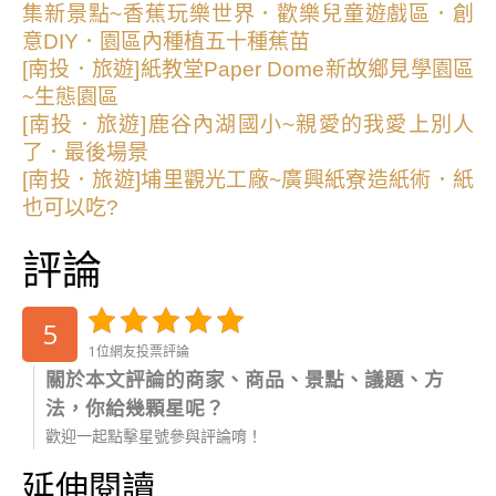
集新景點~香蕉玩樂世界．歡樂兒童遊戲區．創
意DIY．園區內種植五十種蕉苗
[南投．旅遊]紙教堂Paper Dome新故鄉見學園區
~生態園區
[南投．旅遊]鹿谷內湖國小~親愛的我愛上別人
了．最後場景
[南投．旅遊]埔里觀光工廠~廣興紙寮造紙術．紙
也可以吃?
評論
5
1位網友投票評論
關於本文評論的商家、商品、景點、議題、方
法，你給幾顆星呢？
歡迎一起點擊星號參與評論唷！
延伸閱讀