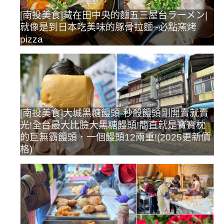
[南投美食]藏在田中央的麵五三屋台ラーメン|
就像是到日本吃美味的豚骨拉麵~必點窯烤
pizza
[南投美食]大城黑糖饅頭-秒殺饅頭剛開賣就賣
光!全台最大比臉大黑糖饅頭!簡直就是寶寶枕
的巨無霸饅頭．一個饅頭12兩重!(2025更新價
格)