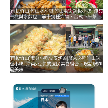
[南投竹山]竹山水煎包|竹山老街銅板小吃~炸甜
米糕與水煎包…等十幾種炸物．台式下午茶
[南投竹山]淑芬小吃豆皮泡菜|旅人必吃竹山銅
板小吃~泡菜x豆包的庶民美食組合．現點現炸
最美味