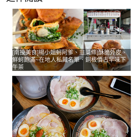
[南投美食]楊小姐蚵阿爹、韭菜條|酥脆外皮、
鮮蚵飽滿~在地人私藏名單．銅板價古早味下
午茶