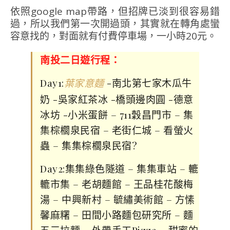
依照google map帶路，但招牌已淡到很容易錯
過，所以我們第一次開過頭，其實就在轉角處蠻
容意找的，對面就有付費停車場，一小時20元。
南投二日遊行程：
Day1:
-南北第七家木瓜牛
葉家意麵
奶 -吳家紅茶冰 -橋頭邊肉圓 -德意
冰坊 -小米蛋餅 – 711穀昌門市 – 集
集棕櫚泉民宿 – 老街仁城 – 看螢火
蟲 – 集集棕櫚泉民宿
?
Day2:集集綠色隧道 – 集集車站 – 轆
轆市集 – 老胡麵館 – 王品桂花酸梅
湯 – 中興新村 – 毓繡美術館 – 方愫
馨麻糬 – 田間小路麵包研究所 – 麵