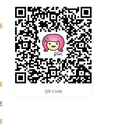
QR-Code
充