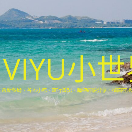
IVIYU小
新餐廳、各地小吃、旅行遊記、購物經驗分享．桃園在地部落客(Ta