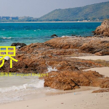
世界
oyuan Blogger)