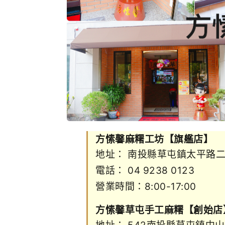
方愫馨麻糬工坊【旗艦店】
地址：
南投縣草屯鎮太平路二
電話：
04 9238 0123
營業時間：8:00-17:00
方愫馨草屯手工麻糬【創始店