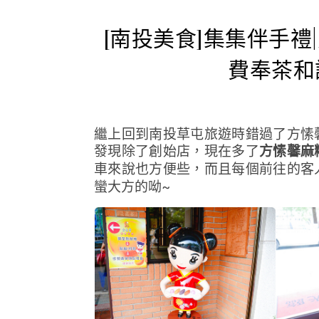
[南投美食]集集伴手
費奉茶和
繼上回到南投草屯旅遊時錯過了方愫
發現除了創始店，現在多了
方愫馨麻
車來說也方便些，而且每個前往的客
蠻大方的呦~