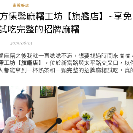
南投好店
禮|方愫馨麻糬工坊【旗艦店】~享免
試吃完整的招牌麻糬
2019/06/05
馨麻糬之後我就一直唸唸不忘，想要找過時間來嚐嚐
糬工坊【旗艦店】
，位於
新富路與太平路交叉口，以
人都能拿到一杯熱茶和一顆完整的招牌麻糬試吃，真