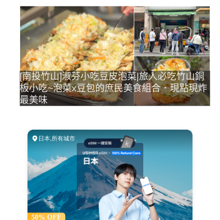
[南投竹山]淑芬小吃豆皮泡菜|旅人必吃竹山銅
板小吃~泡菜x豆包的庶民美食組合．現點現炸
最美味