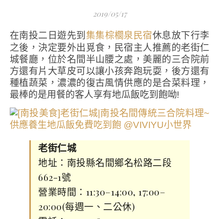
2019/05/17
在南投二日遊先到
休息放下行李
集集棕櫚泉民宿
之後，決定要外出覓食，民宿主人推薦的老街仁
城餐廳，位於名間半山腰之處，美麗的三合院前
方還有片大草皮可以讓小孩奔跑玩耍，後方還有
種植蔬菜，濃濃的復古風情供應的是合菜料理，
最棒的是用餐的客人享有地瓜飯吃到飽呦!
老街仁城
地址：南投縣名間鄉名松路二段
662-1號
營業時間：11:30–14:00, 17:00–
20:00(每週一、二公休)