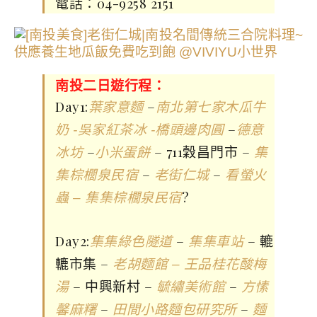
電話：04-9258 2151
南投二日遊行程：
Day1:
–
葉家意麵
南北第七家木瓜牛
–
奶 -吳家紅茶冰 -橋頭邊肉圓
德意
–
– 711穀昌門市 –
冰坊
小米蛋餅
集
–
–
集棕櫚泉民宿
老街仁城
看螢火
?
蟲 – 集集棕櫚泉民宿
Day2:
–
– 轆
集集綠色隧道
集集車站
轆市集 –
老胡麵館 – 王品桂花酸梅
– 中興新村 –
–
湯
毓繡美術館
方愫
–
–
馨麻糬
田間小路麵包研究所
麵