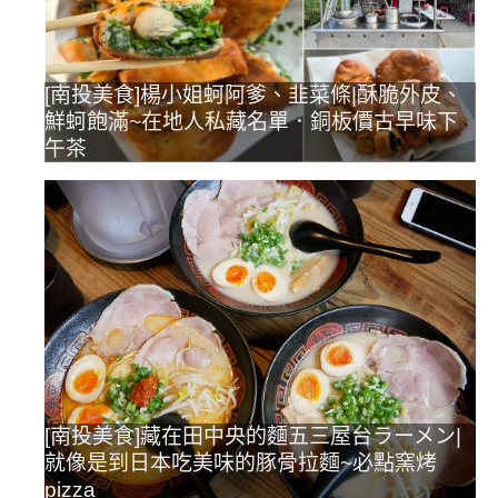
[南投美食]楊小姐蚵阿爹、韭菜條|酥脆外皮、
鮮蚵飽滿~在地人私藏名單．銅板價古早味下
午茶
[南投美食]藏在田中央的麵五三屋台ラーメン|
就像是到日本吃美味的豚骨拉麵~必點窯烤
pizza