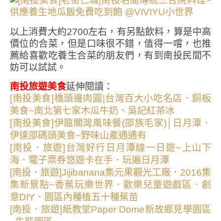
以上消費大約2700左右，有另點飲料，算是中高
價位的合菜，但是口味很不錯，值得一嚐，也推
薦給喜歡吃養生合菜的朋友們，有到南投民間不
妨可以試試。
南投旅遊美食
延伸閱讀：
[南投美食]橋頭邊肉圓|台灣百大小吃名店．銅板
美食~南北第七家木瓜牛奶、吳記紅茶冰
[南投美食]伊龍閣灣風味餐(邵族毛家)│日月潭．
伊達邵碼頭美食~野味山產通通有
[南投．旅遊]台灣好行日月潭線一日遊~上山下
海．電子票券悠遊卡在手．玩遍日月潭
[南投．旅遊]Jijibanana集元果觀光工廠．2016集
集新景點~香蕉玩樂世界．歡樂兒童遊戲區．創
意DIY．園區內種植五十種蕉苗
[南投．旅遊]紙教堂Paper Dome新故鄉見學園區