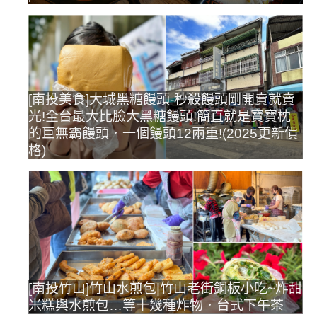
[南投美食]大城黑糖饅頭-秒殺饅頭剛開賣就賣
光!全台最大比臉大黑糖饅頭!簡直就是寶寶枕
的巨無霸饅頭．一個饅頭12兩重!(2025更新價
格)
[南投竹山]竹山水煎包|竹山老街銅板小吃~炸甜
米糕與水煎包…等十幾種炸物．台式下午茶