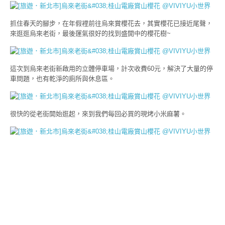
抓住春天的腳步，在年假裡前往烏來賞櫻花去，其實櫻花已接近尾聲，
來逛逛烏來老街，最後運氣很好的找到盛開中的櫻花樹~
這次到烏來老街新啟用的立體停車場，計次收費60元，解決了大量的停
車問題，也有乾淨的廁所與休息區。
很快的從老街開始逛起，來到我們每回必買的現烤小米麻薯。