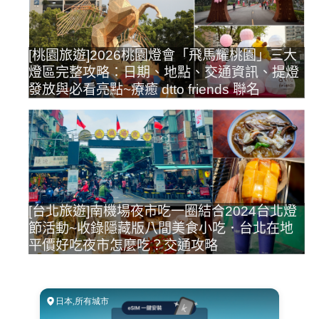
[桃園旅遊]2026桃園燈會「飛馬耀桃園」三大
燈區完整攻略：日期、地點、交通資訊、提燈
發放與必看亮點~療癒 dtto friends 聯名
[台北旅遊]南機場夜市吃一圈結合2024台北燈
節活動~收錄隱藏版八間美食小吃．台北在地
平價好吃夜市怎麼吃？交通攻略