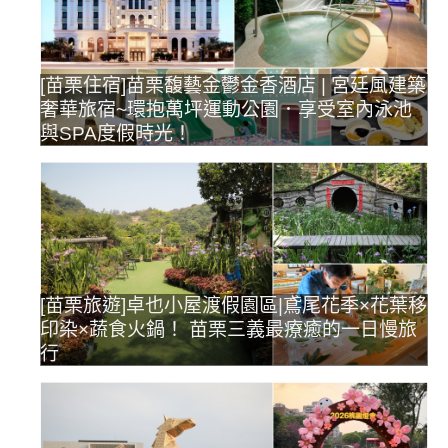
[苗栗住宿]苗栗馥藝金鬱金香酒店 | 宮廷風建築
奢華旅宿~環抱萬坪運動公園．享受室內泳池
與SPA度假時光！
[苗栗旅遊]卓也小屋渡假園區|鳶尾花季×花葉移
印染×蔬食火鍋！ 苗栗三義最療癒的一日慢旅
行