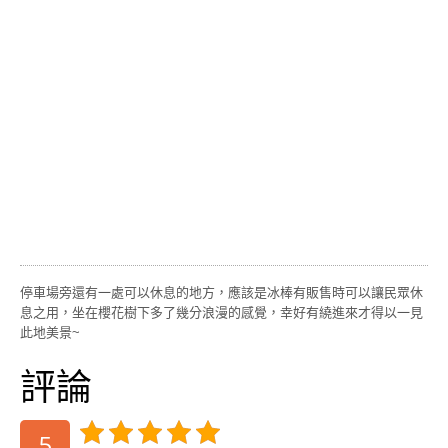
停車場旁還有一處可以休息的地方，應該是冰棒有販售時可以讓民眾休
息之用，坐在櫻花樹下多了幾分浪漫的感覺，幸好有繞進來才得以一見
此地美景~
評論
5