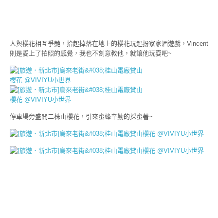
人與櫻花相互爭艷，拾起掉落在地上的櫻花玩起扮家家酒遊戲，Vincent
則是愛上了拍照的感覺，我也不刻意教他，就讓他玩耍吧~
停車場旁盛開二株山櫻花，引來蜜蜂辛勤的採蜜著~