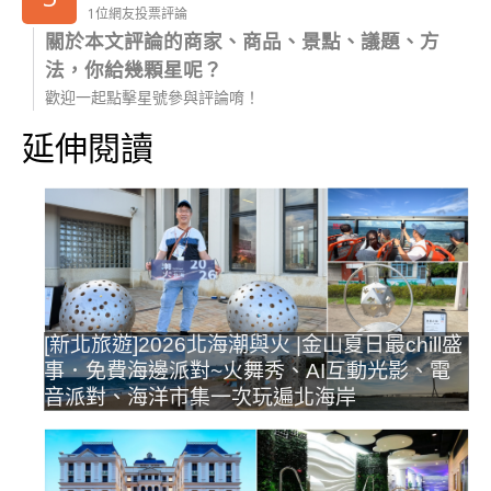
1位網友投票評論
關於本文評論的商家、商品、景點、議題、方
法，你給幾顆星呢？
歡迎一起點擊星號參與評論唷！
延伸閱讀
[新北旅遊]2026北海潮與火 |金山夏日最chill盛
事．免費海邊派對~火舞秀、AI互動光影、電
音派對、海洋市集一次玩遍北海岸