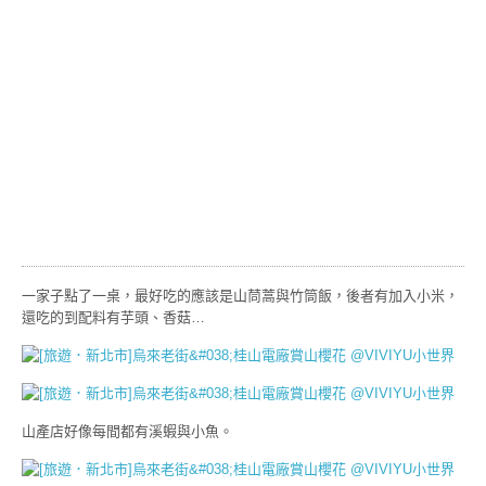
一家子點了一桌，最好吃的應該是山茼蒿與竹筒飯，後者有加入小米，
還吃的到配料有芋頭、香菇…
山產店好像每間都有溪蝦與小魚。