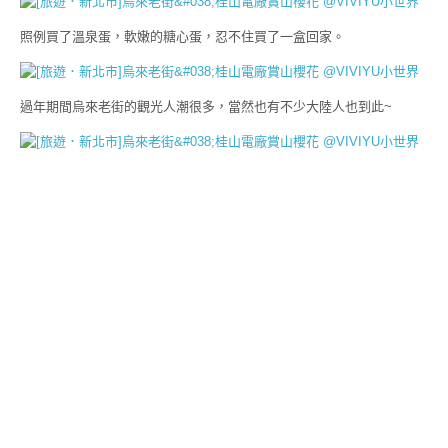
照例買了溫泉蛋，軟嫩的糖心蛋，忍不住買了一盒回家。
過年期間烏來老街的觀光人潮很多，當然也有不少大陸人也到此~