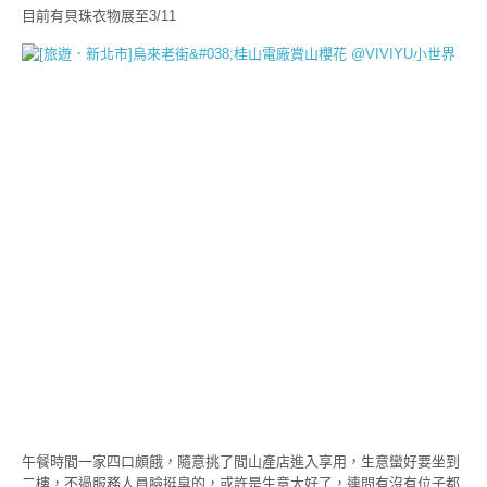
目前有貝珠衣物展至3/11
午餐時間一家四口頗餓，隨意挑了間山產店進入享用，生意蠻好要坐到
二樓，不過服務人員臉挺臭的，或許是生意太好了，連問有沒有位子都