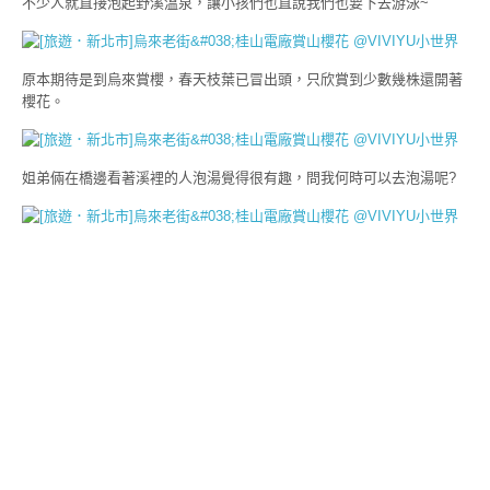
不少人就直接泡起野溪溫泉，讓小孩們也直說我們也要下去游泳~
原本期待是到烏來賞櫻，春天枝葉已冒出頭，只欣賞到少數幾株還開著
櫻花。
姐弟倆在橋邊看著溪裡的人泡湯覺得很有趣，問我何時可以去泡湯呢?