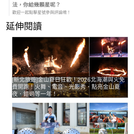
法，你給幾顆星呢？
歡迎一起點擊星號參與評論唷！
延伸閱讀
[新北旅遊]金山夏日狂歡！2026北海潮與火免
費開跑！火舞、電音、光影秀．點亮金山夏
夜．錯過等一年！