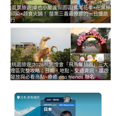
[苗栗旅遊]卓也小屋渡假園區|鳶尾花季×花葉移
印染×蔬食火鍋！ 苗栗三義最療癒的一日慢旅
行
[桃園旅遊]2026桃園燈會「飛馬耀桃園」三大
燈區完整攻略：日期、地點、交通資訊、提燈
發放與必看亮點~療癒 dtto friends 聯名