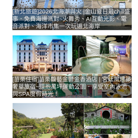
[新北旅遊]2026北海潮與火 |金山夏日最chill盛
事．免費海邊派對~火舞秀、AI互動光影、電
音派對、海洋市集一次玩遍北海岸
[苗栗住宿]苗栗馥藝金鬱金香酒店 | 宮廷風建築
奢華旅宿~環抱萬坪運動公園．享受室內泳池
與SPA度假時光！