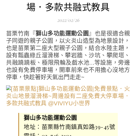
場．多款共融式教具
2022/02/26
苗栗竹南『
獅山多功能運動公園
』也是很適合親
子同遊的親子公園，以火炎山造型為地景設計，
也是苗栗第二座大型親子公園，結合水陸主題，
設有瓢蟲綠丘溜滑梯、攀岩牆、沙坑、攀爬塔、
共融蹺蹺板、極限飛輪及戲水池…等設施，旁邊
也設有免費停車場，開車前來也不用擔心沒地方
停車，快趁著好天氣出門走走~
獅山多功能運動公園
地址：苗栗縣竹南鎮真如路39-45號
電話：03-746 2101