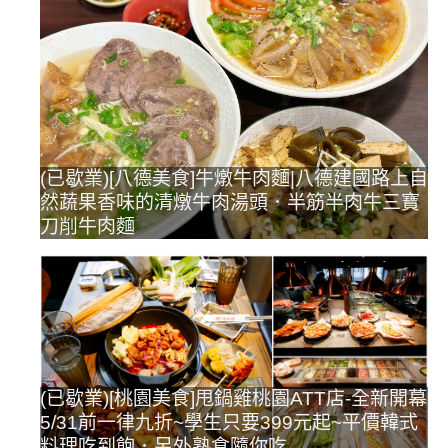
(已歇業)[八德美食]牛燉牛肉麵|八德建國路上自
然蔬果香味的清燉牛肉湯頭．半筋半肉牛三寶
刀削牛肉麵
(已歇業)[桃園美食]甩鍋雞桃園ATT店-全新開幕
5/31前一律九折~學生只要399元起~平價韓式
料理吃到飽．另外熟食隨你吃