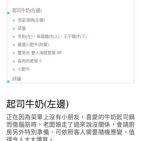
起司牛奶(左邊)
泡菜湯頭(左邊)
菜盤
冬粉(左)、烏龍麵(右上)、王子麵(右下)
嚴選小肥牛(附餐)
雙燕合 雙人海陸套餐 98
長肉肉套餐 0
小肥牛
評論
起司牛奶(左邊)
正在因為菜單上沒有小朋友，喜愛的牛奶起司鍋
而傷腦筋時，老闆娘走了過來說沒關係，會請廚
房另外特別準備，可依照客人需要隨機應變，值
得令人大大讚賞。