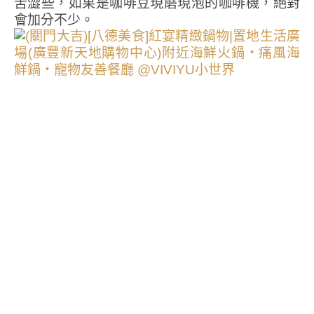
苦澀些，如果是咖啡豆現磨現泡的咖啡機，絕對
會加分不少。