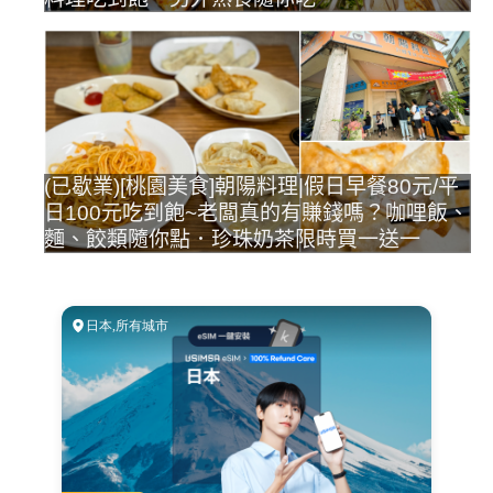
(已歇業)[桃園美食]朝陽料理|假日早餐80元/平
日100元吃到飽~老闆真的有賺錢嗎？咖哩飯、
麵、餃類隨你點．珍珠奶茶限時買一送一