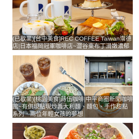
(已歇業)[台中美食]REC COFFEE Taiwan崇德
店|日本福岡冠軍咖啡店~澀谷東布丁滑嫩濃郁
(已歇業)[桃園美食]蒔伍咖啡|中平商圈新開咖啡
館~有供現點現炒義大利麵、麵包、手作甜點
系列．兩位年輕女孩的夢想