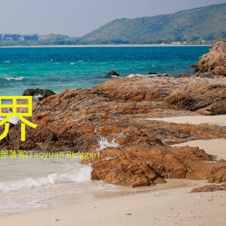
世界
oyuan Blogger)