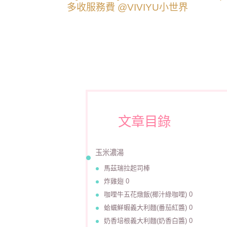
文章目錄
玉米濃湯
馬茲瑞拉起司棒
炸雞翅 0
咖哩牛五花燉飯(椰汁綠咖哩) 0
蛤蠣鮮蝦義大利麵(番茄紅醬) 0
奶香培根義大利麵(奶香白醬) 0