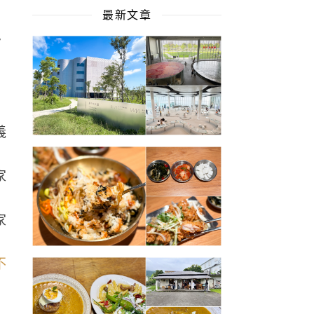
最新文章
平
義
家
家