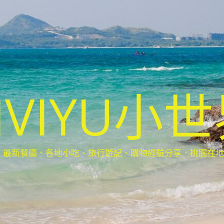
IVIYU小
新餐廳、各地小吃、旅行遊記、購物經驗分享．桃園在地部落客(Ta