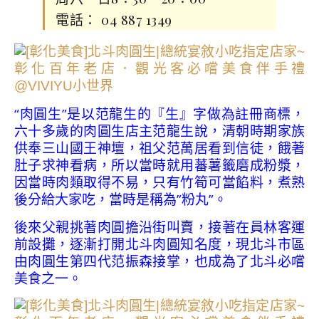
電話： 04 887 1349
“肉圓生”是以范龍生的『生』字做為註冊商標，
六十多歲的肉圓生店主范龍生說，清朝時期家族
供奉三山國王神壇，祖父范萬居看到信徒，餓著
肚子求神看病，所以當時就用蕃薯籤磨成粉漿，
因當時肉類取得不易，只有竹筍可當餡料，煮熟
後分給大家吃，當時是稱為”粉丸”。
後來父親挑著肉圓擔沿街叫賣，接著在員林客運
前設攤，逐漸打開北斗肉圓知名度，現北斗市區
由肉圓生第四代范振森接掌，也成為了北斗必嚐
美食之一。