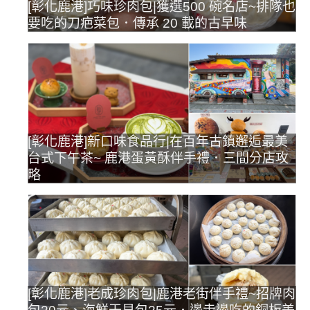
[彰化鹿港]巧味珍肉包|獲選500 碗名店~排隊也
要吃的刀疤菜包．傳承 20 載的古早味
[彰化鹿港]新口味食品行|在百年古鎮邂逅最美
台式下午茶~ 鹿港蛋黃酥伴手禮．三間分店攻
略
[彰化鹿港]老成珍肉包|鹿港老街伴手禮~招牌肉