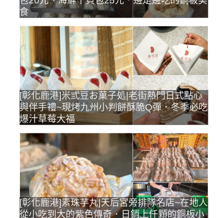
包20元、海鮮干貝包25元．邊走邊吃的銅板美
食
[彰化鹿港]米弎豆お菓子処|老街熱門日式點心
與伴手禮~現烤九州小判餅酥脆Q彈．冬季必吃
爆汁草莓大福
[彰化鹿港]素珠芋丸|天后宮旁排隊名店~在地人
從小吃到大的紫色傳奇．日銷上仟顆的銅板小