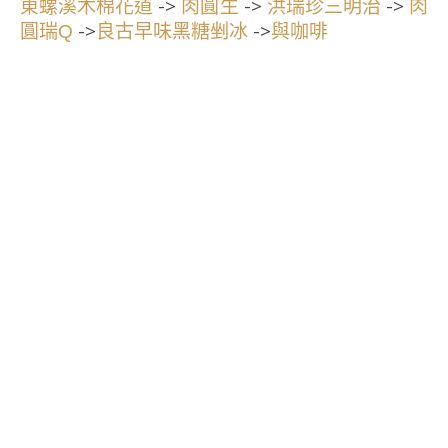
->
->
->
東螺溪木棉花道
肉圓生
洪瑞珍三明治
肉
->
->
圓瑞Q
良古早味黑糖剉冰
與咖啡