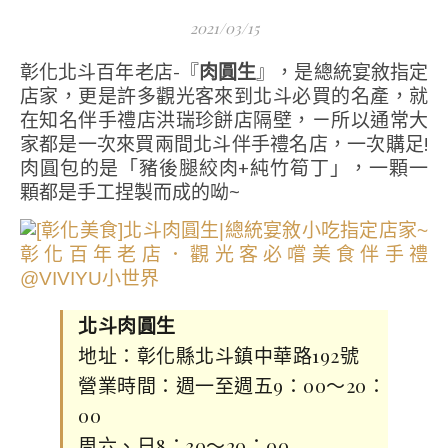
2021/03/15
彰化北斗百年老店-『
肉圓生
』，是總統宴敘指定
店家，更是許多觀光客來到北斗必買的名產，就
在知名伴手禮店洪瑞珍餅店隔壁，ㄧ所以通常大
家都是一次來買兩間北斗伴手禮名店，一次購足!
肉圓包的是「豬後腿絞肉+純竹筍丁」，一顆一
顆都是手工捏製而成的呦~
北斗肉圓生
地址：彰化縣北斗鎮中華路192號
營業時間：週一至週五9：00～20：
00
周六、日8：30～20：00