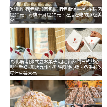
[彰化鹿港]老成珍肉包|鹿港老街伴手禮~招牌肉
包20元、海鮮干貝包25元．邊走邊吃的銅板美
食
[彰化鹿港]米弎豆お菓子処|老街熱門日式點心
與伴手禮~現烤九州小判餅酥脆Q彈．冬季必吃
爆汁草莓大福