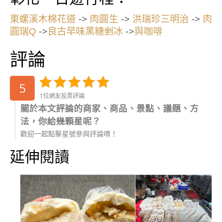
->
->
->
東螺溪木棉花道
肉圓生
洪瑞珍三明治
肉
->
->
圓瑞Q
良古早味黑糖剉冰
與咖啡
評論
5
1位網友投票評論
關於本文評論的商家、商品、景點、議題、方
法，你給幾顆星呢？
歡迎一起點擊星號參與評論唷！
延伸閱讀