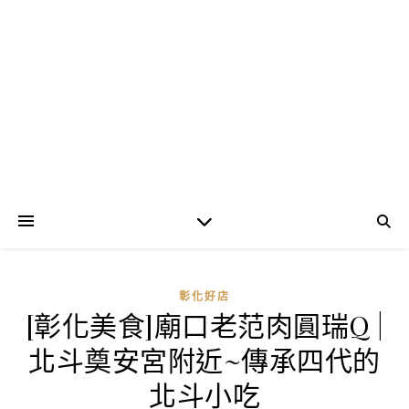
彰化好店
[彰化美食]廟口老范肉圓瑞Q |
北斗奠安宮附近~傳承四代的
北斗小吃