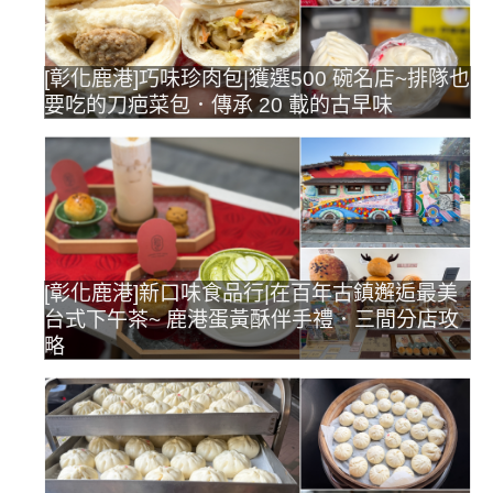
[彰化鹿港]巧味珍肉包|獲選500 碗名店~排隊也
要吃的刀疤菜包．傳承 20 載的古早味
[彰化鹿港]新口味食品行|在百年古鎮邂逅最美
台式下午茶~ 鹿港蛋黃酥伴手禮．三間分店攻
略