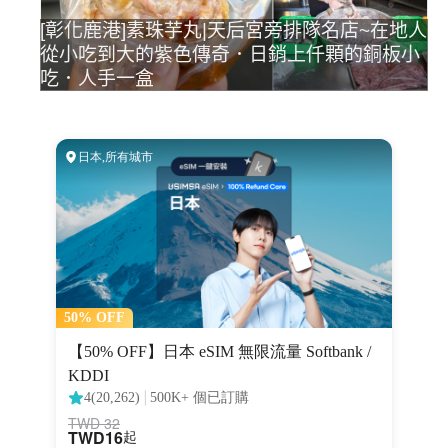
[彰化鹿港]素珠芋丸|天后宮旁排隊名店~在地人
從小吃到大的紫色傳奇．日銷上仟顆的銅板小
吃．人手一盒