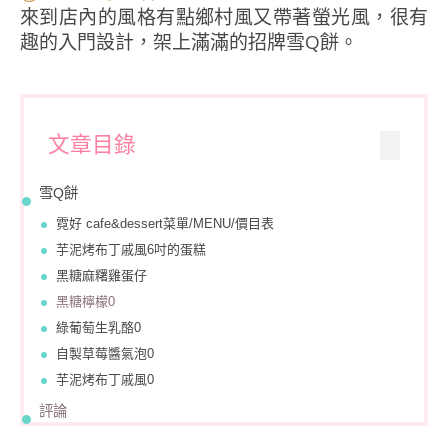
來到店內的風格有點鄉村風又帶著螢光風，很有
趣的入門設計，架上滿滿的招牌雪Q餅。
文章目錄
雪Q餅
霓好 cafe&dessert菜單/MENU/價目表
芋泥烤布丁戚風6吋的蛋糕
黑糖麻糬雞蛋仔
黑糖檸檬0
綠葡萄生乳酪0
自製草莓醬氣泡0
芋泥烤布丁戚風0
評論