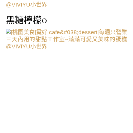
黑糖檸檬0