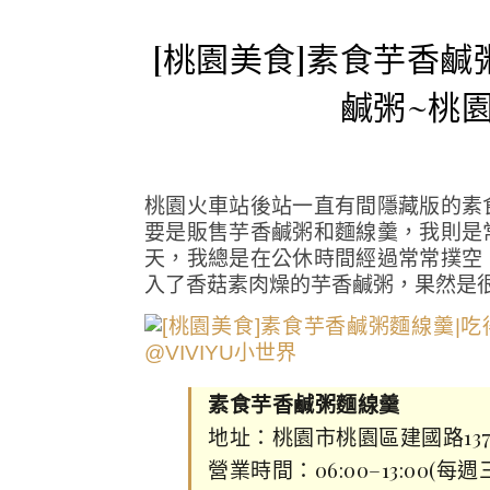
[桃園美食]素食芋香
鹹粥~桃
桃園火車站後站一直有間隱藏版的素
要是販售芋香鹹粥和麵線羹，我則是
天，我總是在公休時間經過常常撲空
入了香菇素肉燥的芋香鹹粥，果然是很
素食芋香鹹粥麵線羹
地址：桃園市桃園區建國路13
營業時間：06:00–13:00(每