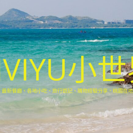
IVIYU小
新餐廳、各地小吃、旅行遊記、購物經驗分享．桃園在地部落客(Ta