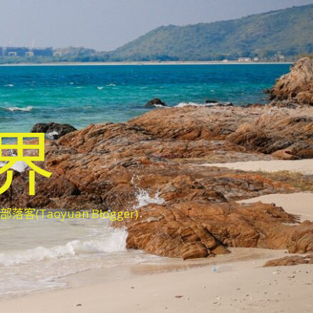
世界
oyuan Blogger)