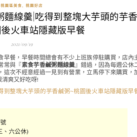
,
桃園區美食
桃園好店
鹹粥麵線羹|吃得到整塊大芋頭的芋
園後火車站隱藏版早餐
2021/09/19
食早餐，早餐時間總會有不少上班族停駐購買，店內
常常與『
素食芋香鹹粥麵線羹
』錯過，因為每週公休
，這次不經意經過一見到有營業，立馬停下來購買，
清爽又好吃呀!
7號
週三、六公休)