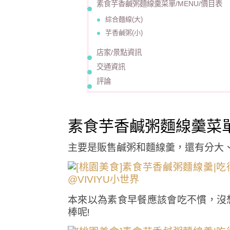
素食芋香鹹粥麵線羹菜單/MENU/價目表
綜合麵線(大)
芋香鹹粥(小)
店家/景點資訊
交通資訊
評論
素食芋香鹹粥麵線羹菜單
主要是販售鹹粥和麵線羹，還有分大
本來以為素食早餐應該會吃不慣，沒
棒呢!