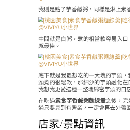
我則是點了芋香鹹粥，同樣是淋上素
中間就是白粥，煮的相當軟容易入口
感最佳。
底下就是我最想吃的一大塊的芋頭，
頭煮的很鬆軟，那綿沙的芋頭融化在
我想我更愛這種一整塊綿密芋頭的口
在吃過
素食芋香鹹粥麵線羹
之後，完
過只要見到有營業，一定會再去外帶回
店家/景點資訊