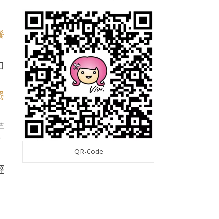
口
芋
，
QR-Code
經