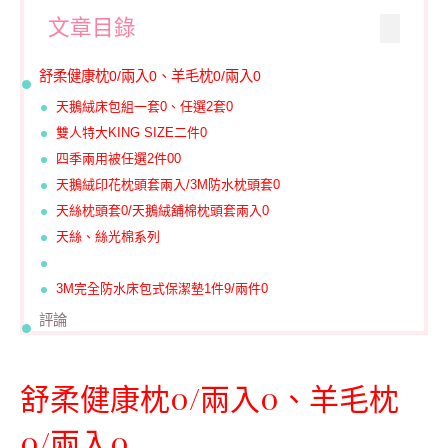
文章目錄
舒柔健康枕0/兩入0、羊毛枕0/兩入0
天鵝絨床包組一套0、任選2套0
雙人特大KING SIZE二件0
四季兩用被任選2件00
天鵝絨印花枕頭套兩入/3M防水枕頭套0
天絲枕頭套0/天鵝絨舖棉枕頭套兩入0
天絲、絲光棉系列
3M完全防水床包式保潔墊1件9/兩件0
評論
舒柔健康枕0/兩入0、羊毛枕
0/兩入0