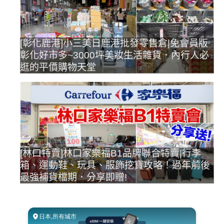
[彰化鹿港]小三美日鹿港批發零售倉|免會員版
彰化好市多~3000坪美妝生活雜貨．內行人必
逛的平價購物天堂
[林口特賣]林口家樂福B1品牌聯合特賣|行李
箱、運動鞋、玩具、服飾挖寶攻略！過年前後
最強補貨檔期．分享即贈!