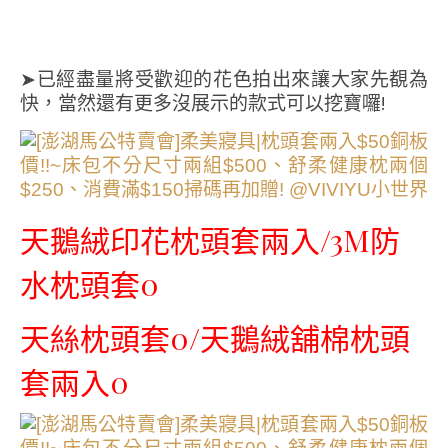
➤已經盡量將受歡迎的花色拍出來讓大家先覩為
快，當然還有更多沒展示的款式可以挖寶囉!
天鵝絨印花枕頭套兩入/3M防
水枕頭套0
天絲枕頭套0/天鵝絨舖棉枕頭
套兩入0