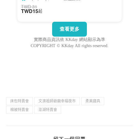
床包特賣會
文澳袓師爺廟幸福夜市
柔美寢具
棉被特賣會
澎湖特賣會
留下一個回覆