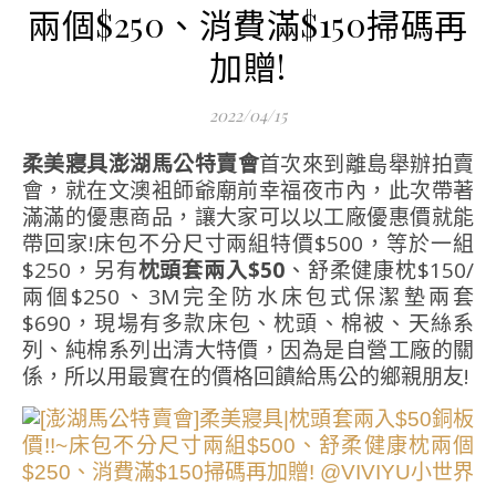
兩個$250、消費滿$150掃碼再
加贈!
2022/04/15
柔美寢具澎湖馬公特賣會
首次來到離島舉辦拍賣
會，就在文澳袓師爺廟前幸福夜市內，此次帶著
滿滿的優惠商品，讓大家可以以工廠優惠價就能
帶回家!床包不分尺寸兩組特價$500，等於一組
$250，另有
枕頭套兩入$50
、舒柔健康枕$150/
兩個$250、3M完全防水床包式保潔墊兩套
$690，現場有多款床包、枕頭、棉被、天絲系
列、純棉系列出清大特價，因為是自營工廠的關
係，所以用最實在的價格回饋給馬公的鄉親朋友!