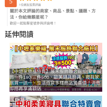
5
1位網友投票評論
關於本文評論的商家、商品、景點、議題、方
法，你給幾顆星呢？
歡迎一起點擊星號參與評論唷！
延伸閱讀
【中壢家樂福特賣】展禾服飾聯合廠拍|夏季服
飾一件190/三件500、歐美鍋具廚具、寢具家
居買一送一、生活百貨多樣商品驚喜價！消費
即贈再享滿額送