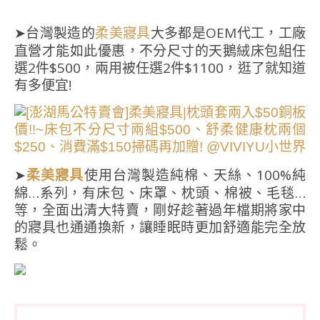
➤台灣製造的
大多都是OEM代工，工廠
柔美寢具
直營才能如此優惠，不分尺寸的天鵝絨床包組任
選2件$500，兩用被任選2件$1100，逛了就知道
有多便宜!
➤
使用台灣製造純棉、天絲、100%純
柔美寢具
綿…系列，有床包、床罩、枕頭、棉被、毛毯…
等，全面出清大特賣，剛好趁著過年檔期將家中
的寢具也通通換新，讓睡眠時更加舒適能完全放
鬆。