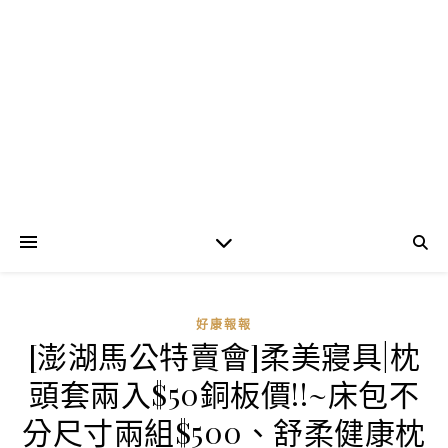
好康報報
[澎湖馬公特賣會]柔美寢具|枕
頭套兩入$50銅板價!!~床包不
分尺寸兩組$500、舒柔健康枕