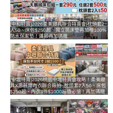
[中和特賣]2026柔美寢具聯合特賣會|枕頭套2
入50、床包$250起、獨立筒床墊再加贈100%
防水保潔墊！滿額再加碼贈
[中壢特賣]2026桃園中壢特賣會攻略！柔美寢
具X思薇爾內衣聯合廠拍~枕頭套2入50、床包
$250起、內衣3件$1000超值必搶！再加碼贈