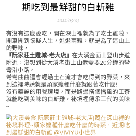
期吃到最鮮甜的白斬雞
2022/05/03
有沒有這麼愛吃，開在深山裡就為了吃土雞啦，
開車開到懷疑人生，進退兩難，就是為了這山上
的野味，
『阮家莊土雞城-老大店』
在大溪金面山登山步道
附近，沒想到從大溪老街上山還需要20分鐘的彎
彎沿小路，
彎彎曲曲還會經過土石流才會吃得到的野菜，來
到這裡時蔬就是頭家嬤種什麼就跟著吃什麼!
沒有華麗的用餐環境，而是路邊搭個擋風的工寮
就能吃到美味的白斬雞，祕境裡傳承三代的美味
~