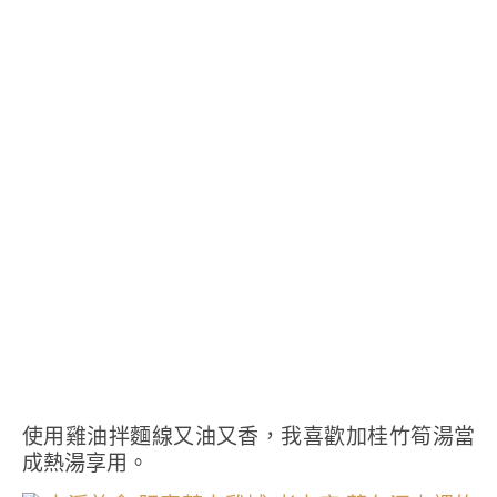
使用雞油拌麵線又油又香，我喜歡加桂竹筍湯當
成熱湯享用。