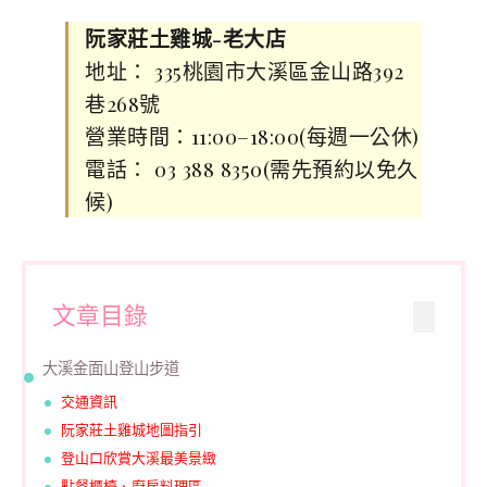
阮家莊土雞城-老大店
地址： 335桃園市大溪區金山路392
巷268號
營業時間：11:00–18:00(每週一公休)
電話： 03 388 8350(需先預約以免久
候)
文章目錄
大溪金面山登山步道
交通資訊
阮家莊土雞城地圖指引
登山口欣賞大溪最美景緻
點餐櫃檯、廚房料理區