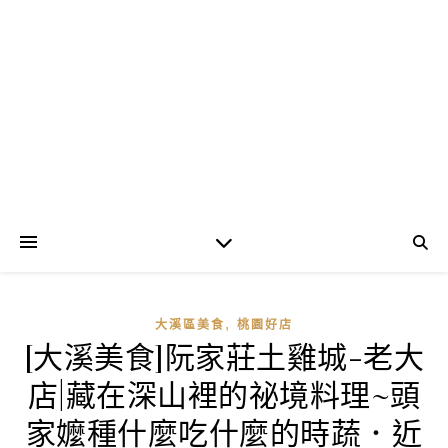
,
大溪區美食
桃園好店
[大溪美食]阮家莊土雞城-老大
店|藏在深山裡的祕境料理~頭
家嬤種什麼吃什麼的時蔬．近