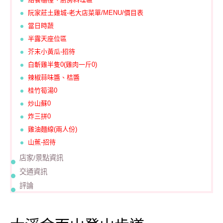
阮家莊土雞城-老大店菜單/MENU/價目表
當日時蔬
半露天座位區
芥末小黃瓜-招待
白斬雞半隻0(雞肉一斤0)
辣椒蒜味醬、桔醬
桂竹筍湯0
炒山蘇0
炸三拼0
雞油麵線(兩人份)
山蕉-招待
店家/景點資訊
交通資訊
評論