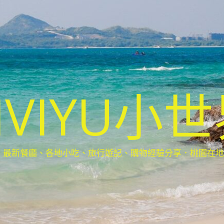
IVIYU小
新餐廳、各地小吃、旅行遊記、購物經驗分享．桃園在地部落客(Ta