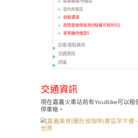
點餐櫃檯/吧檯區
室內用餐區
自製濃湯
西西里咖啡氣泡0(點餐可抵80元)
家常雞肉燉菜5
店家/景點資訊
交通資訊
評論
交通資訊
現在嘉義火車站前有YouBike可
停車格。