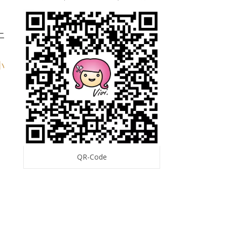
上
QR-Code