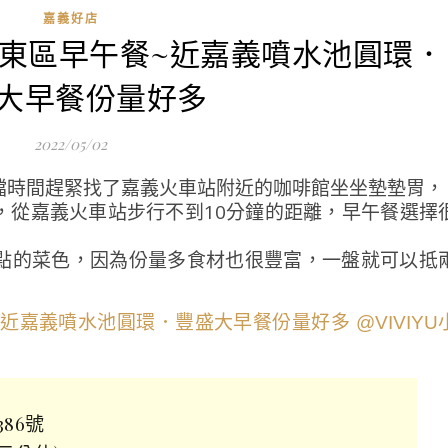
嘉義好店
啡|東區早午餐~近嘉義噴水池圓環．
大早餐份量好多
2022/05/02
檔時間趕緊找了嘉義火車站附近的咖啡館坐坐墊墊胃，
，從嘉義火車站步行不到10分鐘的距離，早午餐選擇
點的菜色，因為份量多食材也很豐富，一盤就可以抵
86號