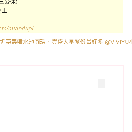
週三公休)
為止
com/nuandupi