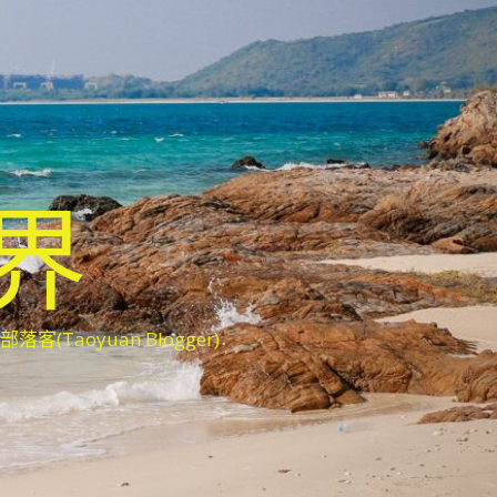
世界
oyuan Blogger)