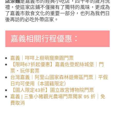
店涼麵
是嘉義市的經典小吃店，四十年的歲月洗
禮，使這家店鋪不僅擁有了獨特的風味，更成為
了嘉義市飲食文化的重要一部分，也列為我們日
後再訪的必吃外帶店家。
嘉義相關行程優惠：
嘉義｜咩咩上樹萌寵樂園門票
【限時67折起優惠】嘉義佐登妮絲城堡｜門
票・玩伴套票
台灣嘉義｜阿里山國家森林遊樂區門票｜平假
日均可使用（本國籍限定）
【國人限定43折】國立故宮博物院門票
嘉義 | 三隻小豬觀光農場門票獨家 95 折｜免
費取消