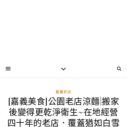
嘉義好店
[嘉義美食]公園老店涼麵|搬家
後變得更乾淨衛生~在地經營
四十年的老店．覆蓋猶如白雪