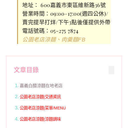
地址： 600嘉義市東區維新路36號
營業時間：09:00–17:00(週四公休)/
賣完提早打烊/下午3點後僅提供外帶
電話號碼：05-275 7874
公園老店涼麵、肉羹麵FB
文章目錄
嘉義白醋涼麵在地老店
公園老店涼麵|交通資訊
公園老店涼麵|菜單/MENU
公園老店涼麵|涼麵調味