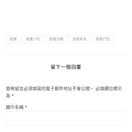
嘉義
嘉義小吃
嘉義涼麵
嘉義美食
嘉義行程
留下一個回覆
發佈留言必須填寫的電子郵件地址不會公開。
必填欄位標示
為
*
顯示名稱
*