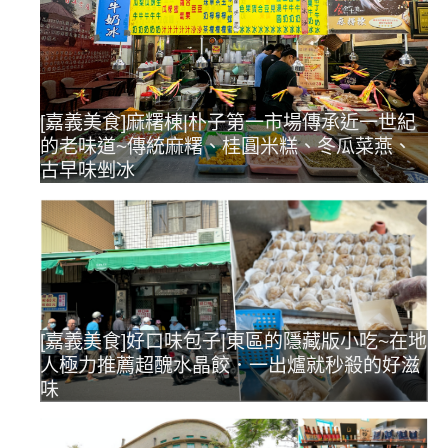
[嘉義美食]麻糬棟|朴子第一市場傳承近一世紀
的老味道~傳統麻糬、桂圓米糕、冬瓜菜燕、
古早味剉冰
[嘉義美食]好口味包子|東區的隱藏版小吃~在地
人極力推薦超醜水晶餃．一出爐就秒殺的好滋
味