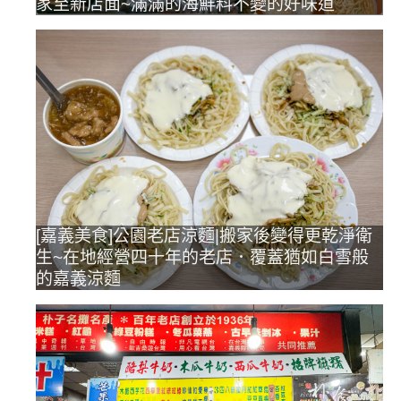
家至新店面~滿滿的海鮮料不變的好味道
[嘉義美食]公園老店涼麵|搬家後變得更乾淨衛
生~在地經營四十年的老店．覆蓋猶如白雪般
的嘉義涼麵