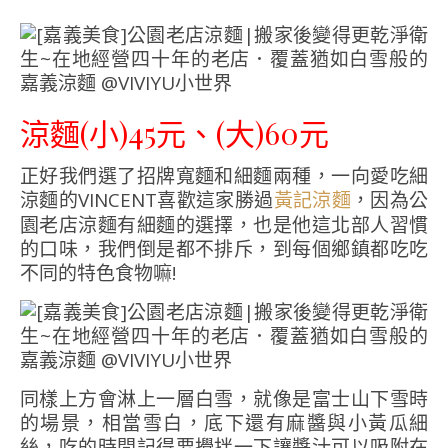
涼麵(小)45元、(大)60元
正好我們選了招牌寬麵和細麵兩種，一向愛吃細
涼麵的VINCENT喜歡這家勝過
，因為公
黃記涼麵
園老店涼麵有細麵的選擇，也是他這北部人習慣
的口味，我們倒是都不排斥，到每個鄉鎮都吃吃
不同的特色食物嘛!
同樣上方會淋上一層白雪，就像是富士山下雪時
的場景，相當雪白，底下還有麻醬與小黃瓜細
絲，吃的時間記得要攪拌一下讓醬汁可以吸附在