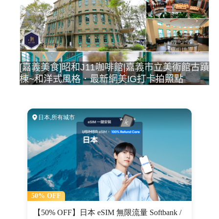
[嘉義美食]昭和J11咖啡館|嘉義市立美術館古蹟
棟~和洋式風格．最新網美IG打卡拍照點