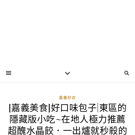
嘉義好店
[嘉義美食]好口味包子|東區的
隱藏版小吃~在地人極力推薦
超醜水晶餃．一出爐就秒殺的