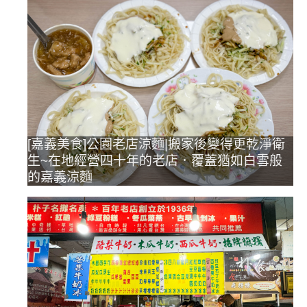
[嘉義美食]公園老店涼麵|搬家後變得更乾淨衛
生~在地經營四十年的老店．覆蓋猶如白雪般
的嘉義涼麵