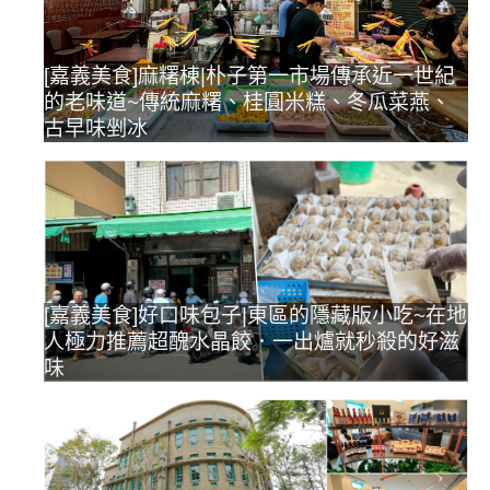
[嘉義美食]麻糬棟|朴子第一市場傳承近一世紀
的老味道~傳統麻糬、桂圓米糕、冬瓜菜燕、
古早味剉冰
[嘉義美食]好口味包子|東區的隱藏版小吃~在地
人極力推薦超醜水晶餃．一出爐就秒殺的好滋
味