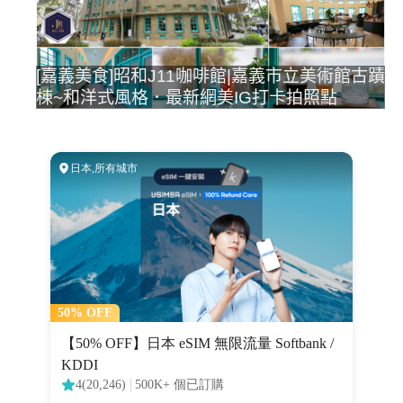
[嘉義美食]昭和J11咖啡館|嘉義市立美術館古蹟
棟~和洋式風格．最新網美IG打卡拍照點