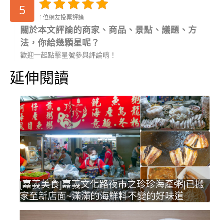
5
1位網友投票評論
關於本文評論的商家、商品、景點、議題、方
法，你給幾顆星呢？
歡迎一起點擊星號參與評論唷！
延伸閱讀
[嘉義美食]嘉義文化路夜市之珍珍海產粥|已搬
家至新店面~滿滿的海鮮料不變的好味道