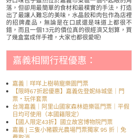
好口味包子雖然位於嘉義市東區一個不起眼的角
落，但卻用最簡單的食材和最樸實的手法，打造
出了最讓人難忘的美味，水晶餃和肉包作為店裡
的招牌產品，無論是在口感還是味道上都很不
錯，而且一個13元的價位真的很經濟又划算，買
了幾盒當成伴手禮，大家也都很愛呢!
嘉義相關行程優惠：
嘉義｜咩咩上樹萌寵樂園門票
【限時67折起優惠】嘉義佐登妮絲城堡｜門
票・玩伴套票
台灣嘉義｜阿里山國家森林遊樂區門票｜平假
日均可使用（本國籍限定）
【國人限定43折】國立故宮博物院門票
嘉義 | 三隻小豬觀光農場門票獨家 95 折｜免
費取消