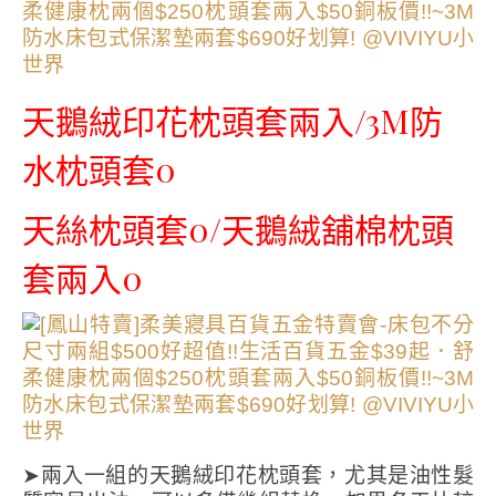
天鵝絨印花枕頭套兩入/3M防
水枕頭套0
天絲枕頭套0/天鵝絨舖棉枕頭
套兩入0
➤兩入一組的天鵝絨印花枕頭套，尤其是油性髮