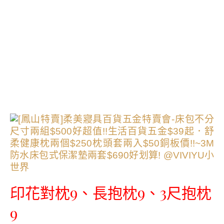
印花對枕9、長抱枕9、3尺抱枕
9