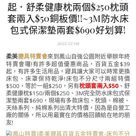
起．舒柔健康枕兩個$250枕頭
套兩入$50銅板價!!~3M防水床
包式保潔墊兩套$690好划算!
2022/12/09
柔美
來到鳳山自強公園附近舉辦年終
寢具特賣會
特賣會囉!有許多超值優惠商品，百貨五金$39
起，有許多生活用品，寢具讓大家可以時常更換
床包、床罩保持乾淨!床包不分尺寸兩組特價
$500，等於一組$250，另有
枕頭套兩入$50
、舒
柔健康枕$150/兩個$250、3M完全防水床包式保
潔墊兩套$690，現場有多款床包、枕頭、棉被、
天絲系列、純棉系列出清大特價，因為是自營工
廠的關係，所以用最實在的價格回饋給在地的朋
友!