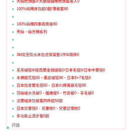
天絲枕頭套0/天鵝絨舖棉枕頭套兩入0
100%純棉床包組0起/薄被套90
100%純棉四季兩用被80
天絲、絲光棉系列
3M完全防水床包式保潔墊1件9/兩件0
羊羔絨毯9/紐西蘭金貂絨毯0/日本毛毯0/日本中童毯0
木棉緹花毯00、裘皮絨毯90、日本5×7毛毯0
日本拉舍爾毛毯50、日本川綺高級毛毯80
羽絲絨水洗被0、纖維被0、竹炭被0、羊毛被0
法蘭絨床包被套四件組50起
日本兒童毯0、兒童枕0、兒童記憶枕0
多功能止滑步墊0起
評論