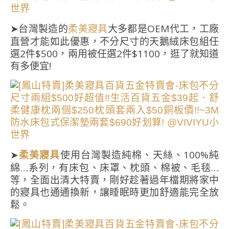
➤台灣製造的
大多都是OEM代工，工廠
柔美寢具
直營才能如此優惠，不分尺寸的天鵝絨床包組任
選2件$500，兩用被任選2件$1100，逛了就知道
有多便宜!
➤
使用台灣製造純棉、天絲、100%純
柔美寢具
綿…系列，有床包、床罩、枕頭、棉被、毛毯…
等，全面出清大特賣，剛好趁著過年檔期將家中
的寢具也通通換新，讓睡眠時更加舒適能完全放
鬆。