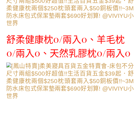
舒柔健康枕0/兩入0、羊毛枕
0/兩入0、天然乳膠枕0/兩入0