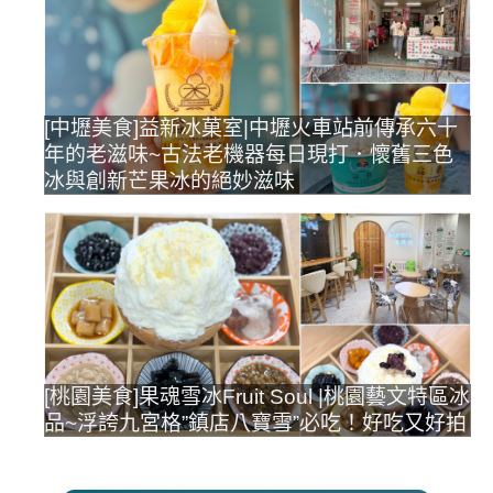
[中壢美食]益新冰菓室|中壢火車站前傳承六十
年的老滋味~古法老機器每日現打．懷舊三色
冰與創新芒果冰的絕妙滋味
[桃園美食]果魂雪冰Fruit Soul |桃園藝文特區冰
品~浮誇九宮格”鎮店八寶雪”必吃！好吃又好拍