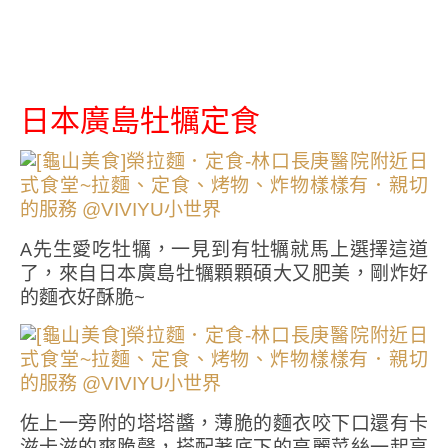
日本廣島牡犡定食
A先生愛吃牡犡，一見到有牡犡就馬上選擇這道
了，來自日本廣島牡犡顆顆碩大又肥美，剛炸好
的麵衣好酥脆~
佐上一旁附的塔塔醬，薄脆的麵衣咬下口還有卡
滋卡滋的爽脆聲，搭配著底下的高麗菜絲一起享