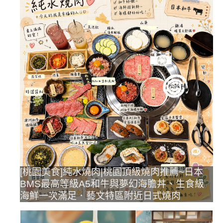
[桃園美食]純水燒肉|桃園頂級燒肉推薦~日本
BMS最高等級A5和牛與夢幻海膽丼、生食級
海鮮一次滿足．藝文特區附近日式燒肉