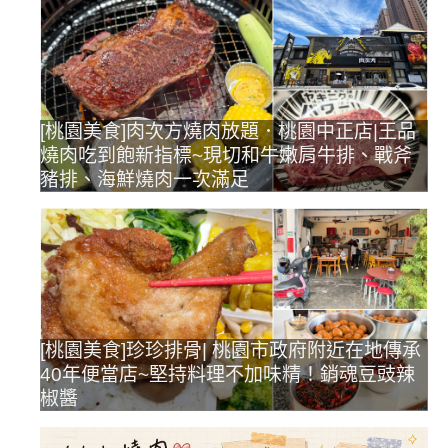
[桃園美食]肉次方燒肉放題．桃園中正店|王品
燒肉吃到飽新指標~現切和牛嫩肩牛排、戰斧
豬排、海鮮燒肉一次滿足
[桃園美食]珍珍排骨| 桃園市政府附近在地傳承
40年便當店~堅持料理不加味精！銷魂豆豉辣
椒醬