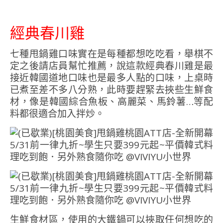
經典春川雞
七種甩鍋雞口味實在是每種都想吃吃看，舉棋不
定之後請店員幫忙推薦，說這款經典春川雞是最
接近韓國道地口味也是最多人點的口味，上桌時
已煮至差不多八分熟，此時要趕緊去挾些生鮮食
材，像是韓國綜合魚板、高麗菜、馬鈴薯…等配
料都很適合加入拌炒。
生鮮食材區，使用的大鐵鍋可以挾取任何想吃的