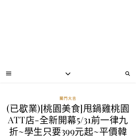
關門大吉
(已歇業)[桃園美食]甩鍋雞桃園
ATT店-全新開幕5/31前一律九
折~學生只要399元起~平價韓