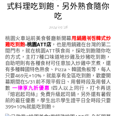
式料理吃到飽．另外熟食隨你
吃
2024/05/28
桃園火車站前美食餐廳新開幕
甩鍋雞볶찜韓式炒
雞吃到飽
-桃園ATT店
，也是甩鍋雞在台灣的第二
間門市，就在桃園ATT筷食尚，採吃到飽隨你吃
的方式，主打7種口味道地炒雞及炒豬吃到飽，
自助吧則有各種食材可任意加入炒雞中烹煮，還
有多種韓國特色熟食、Pizza、韓國魚板等，每人
只要469元+10%，就能享有全區吃到飽，歡慶開
幕期間在5/31前不限平假日、用餐時段及用餐人
數
一律享九折優惠
!四人以上同行，打卡再送
『熔岩起司絲』免費升級起司鍋，另外還有暑假
前的最狂優惠，學生出示學生證平日全時段只要
399+10%就能吃到飽。