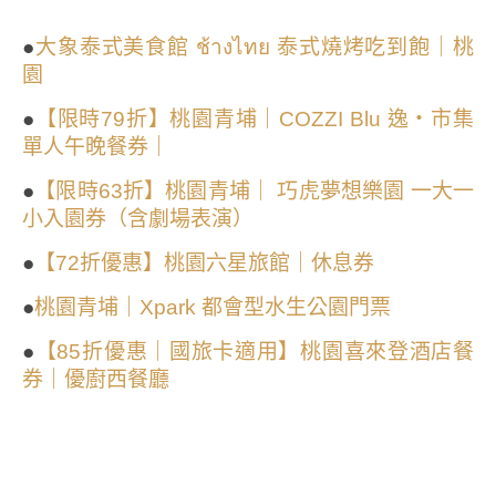
●
大象泰式美食館 ช้างไทย 泰式燒烤吃到飽｜桃
園
●
【限時79折】桃園青埔｜COZZI Blu 逸・市集
單人午晚餐券｜
●
【限時63折】桃園青埔｜ 巧虎夢想樂園 一大一
小入園券（含劇場表演）
●
【72折優惠】桃園六星旅館｜休息券
●
桃園青埔｜Xpark 都會型水生公園門票
●
【85折優惠｜國旅卡適用】桃園喜來登酒店餐
券｜優廚西餐廳