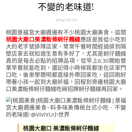
不變的老味道!
2024/07/10
桃園景福宮大廟週邊有不少桃園大廟美食，這間
桃園大廟口美濃粄條蚵仔麵線
應該是我從小吃到
大的老字號排隊店家，常常午餐時間經過排到隔
壁店家去就知道生意有多好了，尤其是蚵仔麵線
真的是每去必點的招牌品項，從早上6:30開始營
業早餐就能吃到，還記得小時候我都坐在店家門
口吃，後來學聰明都直接外帶回家吃，這回剛好
帶著小孩一起到大廟祈福，回程到旁邊桃園大廟
口美濃粄條蚵仔麵線吃碗招牌蚵仔麵線再回家。
桃園大廟口 美濃粄條蚵仔麵線