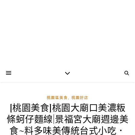
,
桃園區美食
桃園好店
[桃園美食]桃園大廟口美濃粄
條蚵仔麵線|景福宮大廟週邊美
食~料多味美傳統台式小吃．