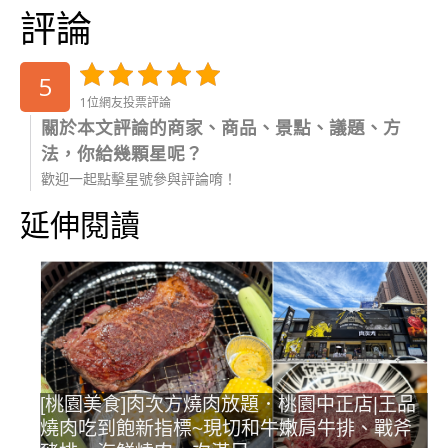
評論
5
1位網友投票評論
關於本文評論的商家、商品、景點、議題、方
法，你給幾顆星呢？
歡迎一起點擊星號參與評論唷！
延伸閱讀
[桃園美食]肉次方燒肉放題．桃園中正店|王品
燒肉吃到飽新指標~現切和牛嫩肩牛排、戰斧