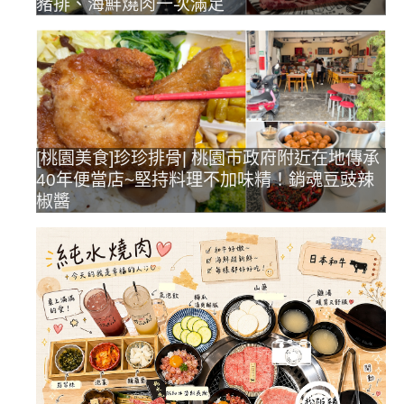
豬排、海鮮燒肉一次滿足
[桃園美食]珍珍排骨| 桃園市政府附近在地傳承
40年便當店~堅持料理不加味精！銷魂豆豉辣
椒醬