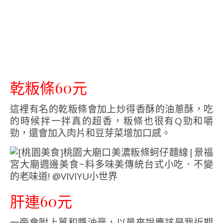
乾粄條60元
這裡有名的乾粄條會加上炒得香酥的油蔥酥，吃
的時候拌一拌真的超香，粄條也很有Q勁和嚼
勁，還會加入肉片和豆芽菜增加口感。
肝連60元
一旁會附上薑和醬油膏，以量來說應該是我近期