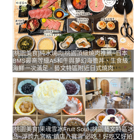
[桃園美食]純水燒肉|桃園頂級燒肉推薦~日本
BMS最高等級A5和牛與夢幻海膽丼、生食級
海鮮一次滿足．藝文特區附近日式燒肉
[桃園美食]果魂雪冰Fruit Soul |桃園藝文特區冰
品~浮誇九宮格”鎮店八寶雪”必吃！好吃又好拍