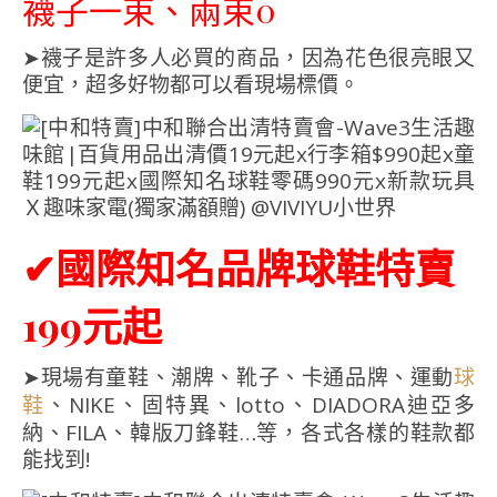
襪子一束、兩束0
➤襪子是許多人必買的商品，因為花色很亮眼又
便宜，超多好物都可以看現場標價。
✔
國際知名品牌
特賣
球鞋
199元起
➤現場有童鞋、潮牌、靴子、卡通品牌、運動
球
、NIKE、固特異、lotto、DIADORA迪亞多
鞋
納、FILA、韓版刀鋒鞋…等，各式各樣的鞋款都
能找到!