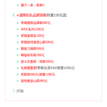
襪子一束、兩束0
球鞋
特賣199元起
✔國際知名品牌
零碼國際品牌鞋990元
NIKE系列1290元
零碼童鞋區199元
零碼固特異登山鞋599元
韓版刀鋒鞋599元
韓版帆布鞋299元
迪士尼童鞋、拖鞋299元
名牌
運動鞋
零碼出清590/兩雙1000元
男鞋款690元/兩雙1280元
固特異登山鞋990元
評論