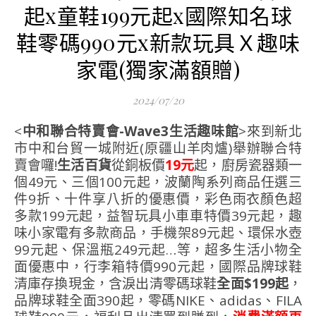
起x童鞋199元起x國際知名球
鞋零碼990元x新款玩具Ｘ趣味
家電(獨家滿額贈)
2024/07/20
<
中和聯合特賣會-Wave3生活趣味館
>來到新北
市中和台貿一城附近(原疆山羊肉爐)舉辦聯合特
賣會囉!
生活百貨
從銅板價
19元
起，廚房瓷器類一
個49元、三個100元起，波蘭陶系列商品任選三
件9折、十件享八折的優惠價，彩色雨衣顏色超
多款199元起，益智玩具小車車特價39元起，趣
味小家電有多款商品，手機架89元起、環保水壺
99元起、保溫瓶249元起…等，超多生活小物全
面優惠中，行李箱特價990元起，國際品牌球鞋
清庫存換現金，含淚出清零碼球鞋
全面$199起
，
品牌球鞋全面390起，零碼NIKE、adidas、FILA