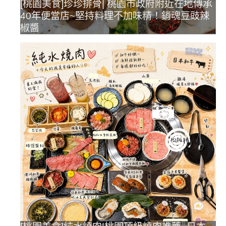
[桃園美食]珍珍排骨| 桃園市政府附近在地傳承
40年便當店~堅持料理不加味精！銷魂豆豉辣
椒醬