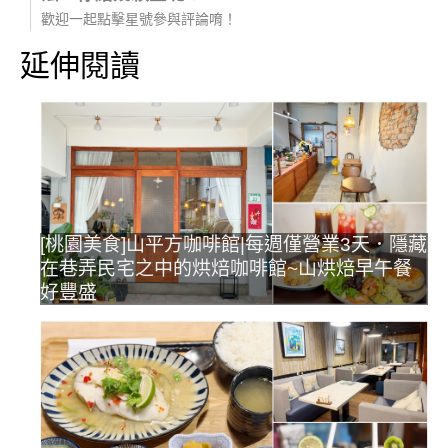
歡迎一起點擊星號參與評論唷！
延伸閱讀
[桃園美食]山平方咖啡館|每週僅營業3天．隱藏
在巷弄民宅之中的烘焙咖啡館~山烘焙早午餐
好豐盛