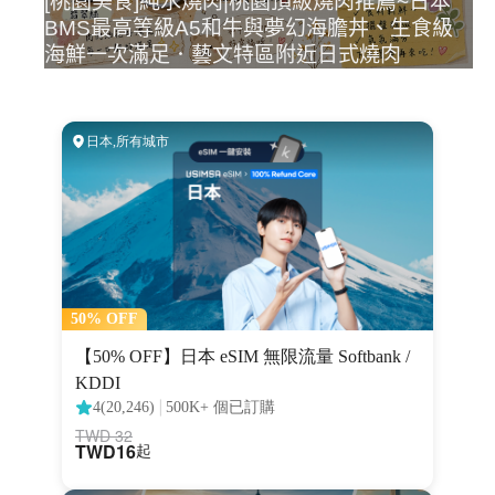
[桃園美食]純水燒肉|桃園頂級燒肉推薦~日本
BMS最高等級A5和牛與夢幻海膽丼、生食級
海鮮一次滿足．藝文特區附近日式燒肉