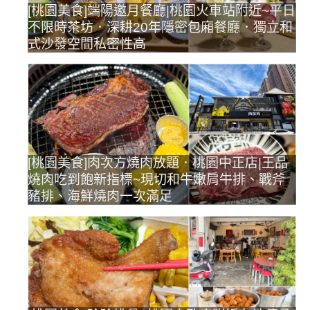
[桃園美食]端陽邀月餐廳|桃園火車站附近~平日
不限時茶坊．深耕20年隱密包廂餐廳．獨立和
式沙發空間私密性高
[桃園美食]肉次方燒肉放題．桃園中正店|王品
燒肉吃到飽新指標~現切和牛嫩肩牛排、戰斧
豬排、海鮮燒肉一次滿足