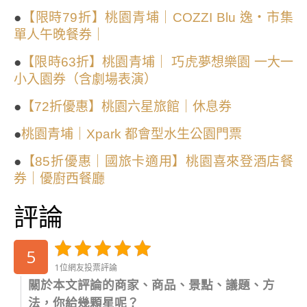
●
【限時79折】桃園青埔｜COZZI Blu 逸・市集
單人午晚餐券｜
●
【限時63折】桃園青埔｜ 巧虎夢想樂園 一大一
小入園券（含劇場表演）
●
【72折優惠】桃園六星旅館｜休息券
●
桃園青埔｜Xpark 都會型水生公園門票
●
【85折優惠｜國旅卡適用】桃園喜來登酒店餐
券｜優廚西餐廳
評論
5
1位網友投票評論
關於本文評論的商家、商品、景點、議題、方
法，你給幾顆星呢？