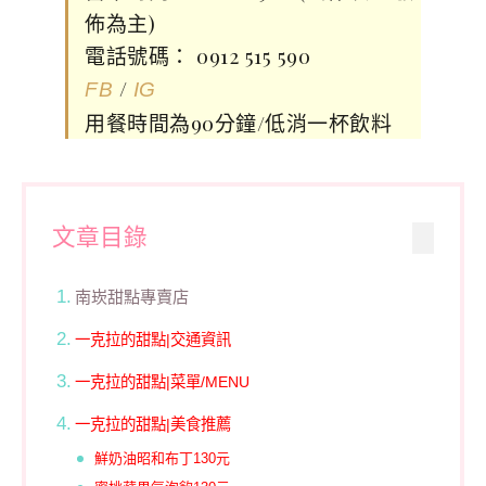
佈為主)
電話號碼： 0912 515 590
/
FB
IG
用餐時間為90分鐘/低消一杯飲料
文章目錄
南崁甜點專賣店
一克拉的甜點|交通資訊
一克拉的甜點|菜單/MENU
一克拉的甜點|美食推薦
鮮奶油昭和布丁130元