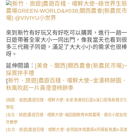
來到新竹有好玩又有好吃可以購買，進行一趟一
日遊帶著全家大小一同出門，像我當天也看到很
多三代親子同遊，滿足了大大小小的需求也很棒
呀。
延伸閱讀：
[美食．關西]關西農會(新農民市場)~
採買拌手禮
[
新竹．旅遊]農遊百棧．嚐鮮大使~金漢柿餅園．
秋風吹起一片黃澄澄柿餅季
[桃園．旅遊]農遊百棧．嚐鮮大使~永安漁港找石滬&溪口部落泰雅文化
學苑
[台北．旅遊]農遊百棧．嚐鮮大使~福田園教育休閒農場．適合小朋友校
外教學
[台北．旅遊]農遊百棧．嚐鮮大使~金明昌休閒農場&阿華鯊魚羹&深澳