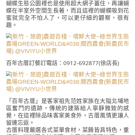
蝴蝶生態公園裡也是使用超大網子蓋住，再讓蝴
蝶在半室外空間生長著，而且這裡的蝴蝶吸到花
蜜就完全不怕人了，可以更仔細的觀察，很有
趣。
百年古厝訂餐訂電話：0912-692877(徐店長)
「百年古厝」是客家祖先范姓家族在大隘北埔地
區奮鬥的遺跡，傳統的建築給人寧靜雅致的感
覺，在這裡除品味客家美食外，古厝風情更讓人
留連忘返。
古厝料理嚴選各式菜單食材，菜餚皆具特色，重