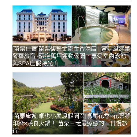
[苗栗住宿]苗栗馥藝金鬱金香酒店 | 宮廷風建築
奢華旅宿~環抱萬坪運動公園．享受室內泳池
與SPA度假時光！
[苗栗旅遊]卓也小屋渡假園區|鳶尾花季×花葉移
印染×蔬食火鍋！ 苗栗三義最療癒的一日慢旅
行