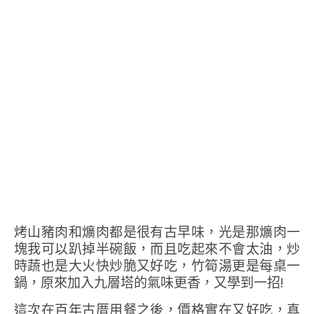
烤山豬肉和爌肉都是很有古早味，光是那爌肉一
塊我可以趴掉半碗飯，而且吃起來不會太油，炒
時蔬也是大火快炒脆又好吃，竹筍湯更是每桌一
鍋，原來加入九層塔的氣味更香，又學到一招!
這次在百年古厝用餐之後，價格實在又好吃，真