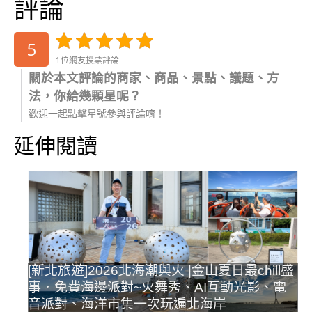
評論
5
1位網友投票評論
關於本文評論的商家、商品、景點、議題、方
法，你給幾顆星呢？
歡迎一起點擊星號參與評論唷！
延伸閱讀
[新北旅遊]2026北海潮與火 |金山夏日最chill盛
事．免費海邊派對~火舞秀、AI互動光影、電
音派對、海洋市集一次玩遍北海岸