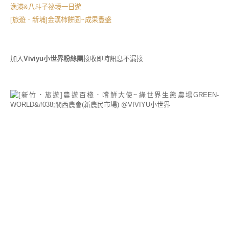
漁港&八斗子祕境一日遊
[旅遊．新埔]金漢柿餅園~成果豐盛
加入
Viviyu小世界粉絲團
接收即時訊息不漏接