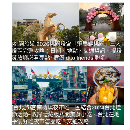
[桃園旅遊]2026桃園燈會「飛馬耀桃園」三大
燈區完整攻略：日期、地點、交通資訊、提燈
發放與必看亮點~療癒 dtto friends 聯名
[台北旅遊]南機場夜市吃一圈結合2024台北燈
節活動~收錄隱藏版八間美食小吃．台北在地
平價好吃夜市怎麼吃？交通攻略