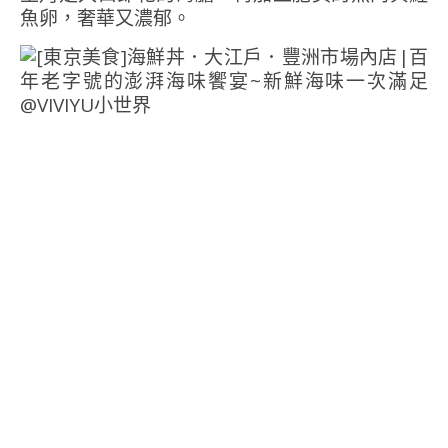
魚卵，奢華又濃郁。