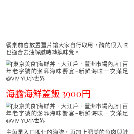
餐桌前會放置薑片讓大家自行取用，醃的很入味
也適合去油解膩時轉換味覺。
海膽海鮮蓋飯 3900円
主角是入口即化的海膽，再加上肥美的魚肉與鮭