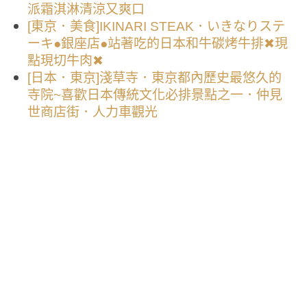
派霜淇淋清涼又爽口
[東京．美食]IKINARI STEAK．いきなりステ
ーキ●銀座店●站著吃的日本和牛碳烤牛排✖現
點現切牛肉✖
[日本．東京]淺草寺．東京都內歷史最悠久的
寺院~喜歡日本傳統文化必排景點之一．仲見
世商店街．人力車觀光