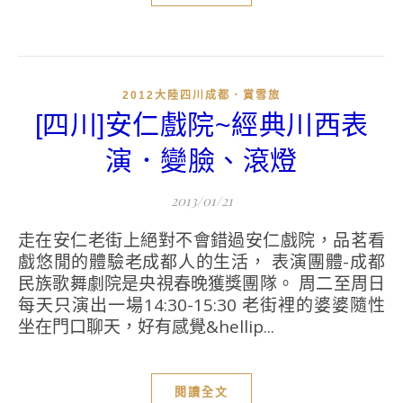
2012大陸四川成都．賞雪旅
[四川]安仁戲院~經典川西表
演．變臉、滾燈
2013/01/21
走在安仁老街上絕對不會錯過安仁戲院，品茗看
戲悠閒的體驗老成都人的生活， 表演團體-成都
民族歌舞劇院是央視春晚獲獎團隊。 周二至周日
每天只演出一場14:30-15:30 老街裡的婆婆隨性
坐在門口聊天，好有感覺&hellip...
閱讀全文