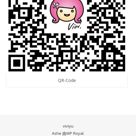
QR-Code
viviyu
Ashe 由
WP Royal
.