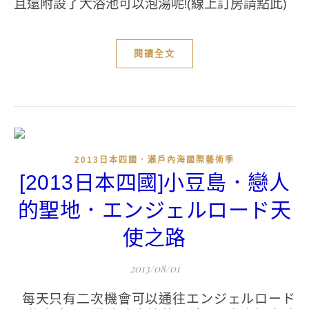
且還附設了大浴池可以泡湯呢!(線上訂房請點此)
閱讀全文
2013日本四國．瀨戶內海國際藝術季
[2013日本四國]小豆島．戀人
的聖地．エンジェルロード天
使之路
2013/08/01
每天只有二次機會可以通往エンジェルロード