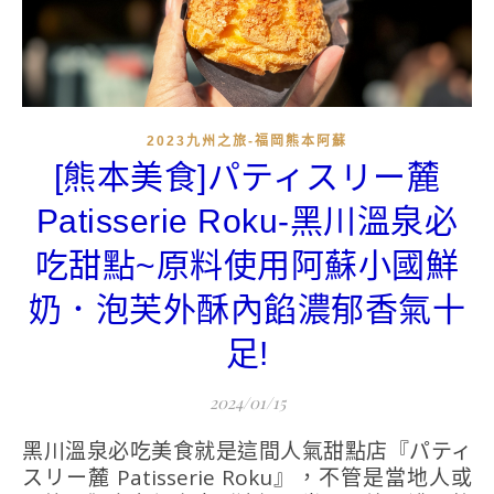
2023九州之旅-福岡熊本阿蘇
[熊本美食]パティスリー麓
Patisserie Roku-黑川溫泉必
吃甜點~原料使用阿蘇小國鮮
奶．泡芙外酥內餡濃郁香氣十
足!
2024/01/15
黑川溫泉必吃美食就是這間人氣甜點店『パティ
スリー麓 Patisserie Roku』，不管是當地人或