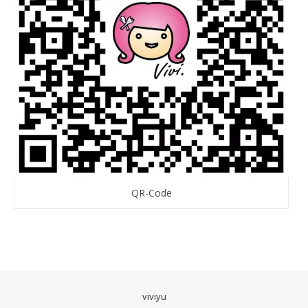
QR-Code
viviyu