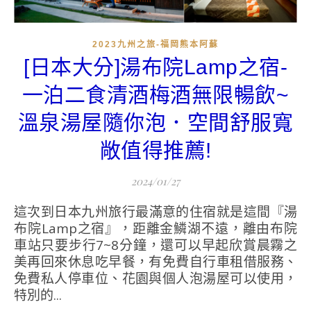
2023九州之旅-福岡熊本阿蘇
[日本大分]湯布院Lamp之宿-
一泊二食清酒梅酒無限暢飲~
溫泉湯屋隨你泡．空間舒服寬
敞值得推薦!
2024/01/27
這次到日本九州旅行最滿意的住宿就是這間『湯
布院Lamp之宿』，距離金鱗湖不遠，離由布院
車站只要步行7~8分鐘，還可以早起欣賞晨霧之
美再回來休息吃早餐，有免費自行車租借服務、
免費私人停車位、花園與個人泡湯屋可以使用，
特別的...