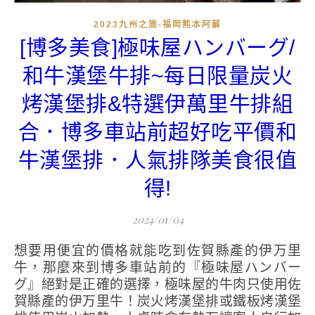
2023九州之旅-福岡熊本阿蘇
[博多美食]極味屋ハンバーグ/
和牛漢堡牛排~每日限量炭火
烤漢堡排&特選伊萬里牛排組
合．博多車站前超好吃平價和
牛漢堡排．人氣排隊美食很值
得!
2024/01/04
想要用便宜的價格就能吃到佐賀縣產的伊万里
牛，那麼來到博多車站前的『極味屋ハンバー
グ』絕對是正確的選擇，極味屋的牛肉只使用佐
賀縣產的伊万里牛！炭火烤漢堡排或鐵板烤漢堡