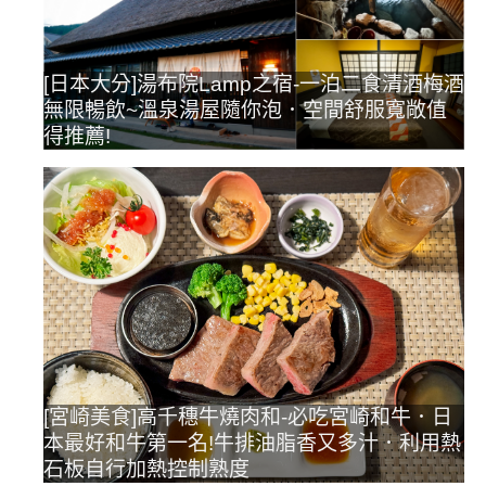
[日本大分]湯布院Lamp之宿-一泊二食清酒梅酒
無限暢飲~溫泉湯屋隨你泡．空間舒服寬敞值
得推薦!
[宮崎美食]高千穗牛燒肉和-必吃宮崎和牛．日
本最好和牛第一名!牛排油脂香又多汁．利用熱
石板自行加熱控制熟度