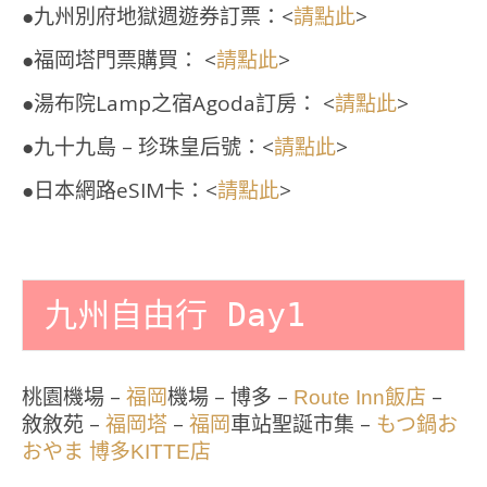
●九州別府地獄週遊券訂票：<
>
請點此
●福岡塔門票購買： <
>
請點此
●湯布院Lamp之宿Agoda訂房： <
>
請點此
●九十九島 – 珍珠皇后號：<
>
請點此
●日本網路eSIM卡：<
>
請點此
九州自由行 Day1
桃園機場 –
機場 – 博多 –
–
福岡
Route Inn飯店
敘敘苑 –
–
車站聖誕市集 –
福岡塔
福岡
もつ鍋お
おやま 博多KITTE店