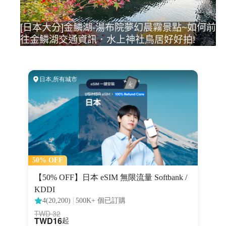
[日本大分]金鱗湖-湯布院夢幻晨霧景點~如何前
往金鱗湖交通資訊．水上神社鳥居好好拍!