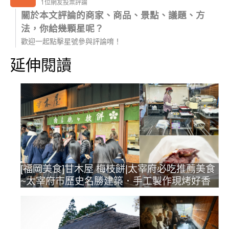
1位網友投票評論
關於本文評論的商家、商品、景點、議題、方
法，你給幾顆星呢？
歡迎一起點擊星號參與評論唷！
延伸閱讀
[福岡美食]甘木屋 梅枝餅|太宰府必吃推薦美食
~太宰府市歷史名勝建築．手工製作現烤好香