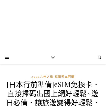
2023九州之旅-福岡熊本阿蘇
[日本行前準備]eSIM免換卡．
直接掃碼出國上網好輕鬆~遊
日必備．讓旅遊變得好輕鬆．