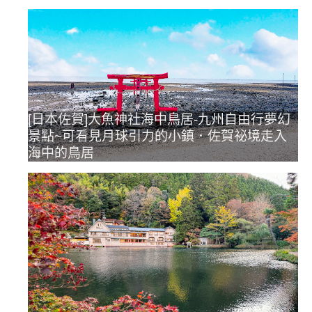
[日本佐賀]大魚神社海中鳥居-九州自由行夢幻
景點~可看見月球引力的小鎮．佐賀祕境走入
海中的鳥居