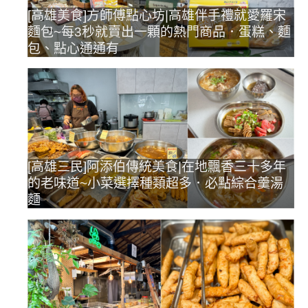
[高雄美食]方師傅點心坊|高雄伴手禮就愛羅宋
麵包~每3秒就賣出一顆的熱門商品．蛋糕、麵
包、點心通通有
[高雄三民]阿添伯傳統美食|在地飄香三十多年
的老味道~小菜選擇種類超多．必點綜合羹湯
麵