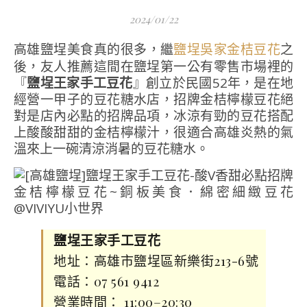
2024/01/22
高雄鹽埕美食真的很多，繼
之
鹽埕吳家金桔豆花
後，友人推薦這間在鹽埕第一公有零售市場裡的
『
鹽埕王家手工豆花
』創立於民國52年，是在地
經營一甲子的豆花糖水店，招牌金桔檸檬豆花絕
對是店內必點的招牌品項，冰涼有勁的豆花搭配
上酸酸甜甜的金桔檸檬汁，很適合高雄炎熱的氣
溫來上一碗清涼消暑的豆花糖水。
鹽埕王家手工豆花
地址：高雄市鹽埕區新樂街213-6號
電話：07 561 9412
營業時間： 11:00–20:30