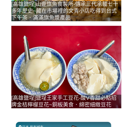
[高雄鹽埕]山壹旗魚食製所-傳承三代承載七十
多年歷史~藏在市場裡的文青小店吃得到台式
下午茶．滿滿旗魚漿產品
[高雄鹽埕]鹽埕王家手工豆花-酸V香甜必點招
牌金桔檸檬豆花~銅板美食．綿密細緻豆花