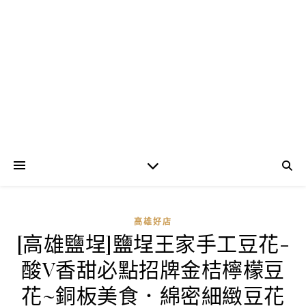
高雄好店
[高雄鹽埕]鹽埕王家手工豆花-
酸V香甜必點招牌金桔檸檬豆
花~銅板美食．綿密細緻豆花