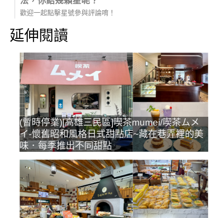
法，你給幾顆星呢？
歡迎一起點擊星號參與評論唷！
延伸閱讀
(暫時停業)[高雄三民區]喫茶mumei/喫茶ムメ
イ-懷舊昭和風格日式甜點店~藏在巷弄裡的美
味．每季推出不同甜點