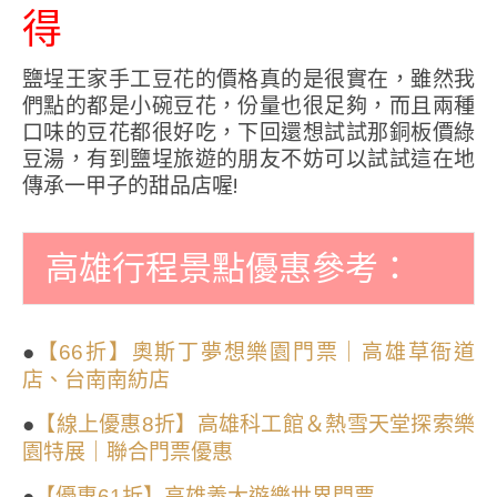
得
鹽埕王家手工豆花的價格真的是很實在，雖然我
們點的都是小碗豆花，份量也很足夠，而且兩種
口味的豆花都很好吃，下回還想試試那銅板價綠
豆湯，有到鹽埕旅遊的朋友不妨可以試試這在地
傳承一甲子的甜品店喔!
高雄行程景點優惠參考：
●
【66折】奧斯丁夢想樂園門票｜高雄草衙道
店、台南南紡店
●
【線上優惠8折】高雄科工館＆熱雪天堂探索樂
園特展｜聯合門票優惠
●
【優惠61折】高雄義大遊樂世界門票