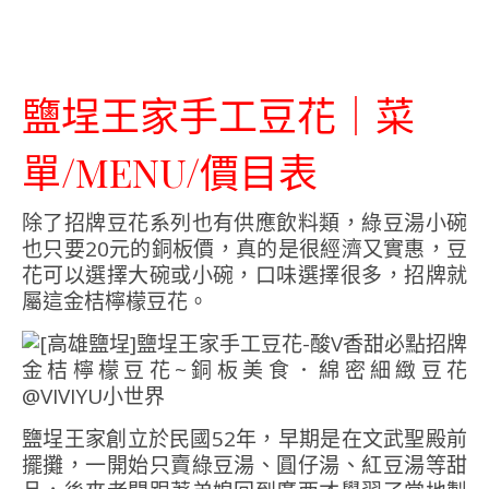
鹽埕王家手工豆花｜菜
單/MENU/價目表
除了招牌豆花系列也有供應飲料類，綠豆湯小碗
也只要20元的銅板價，真的是很經濟又實惠，豆
花可以選擇大碗或小碗，口味選擇很多，招牌就
屬這金桔檸檬豆花。
鹽埕王家創立於民國52年，早期是在文武聖殿前
擺攤，一開始只賣綠豆湯、圓仔湯、紅豆湯等甜