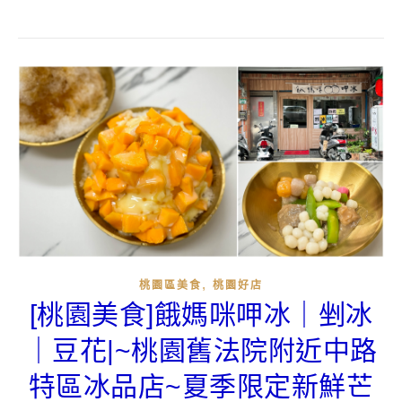
,
桃園區美食
桃園好店
[桃園美食]餓媽咪呷冰｜剉冰
｜豆花|~桃園舊法院附近中路
特區冰品店~夏季限定新鮮芒