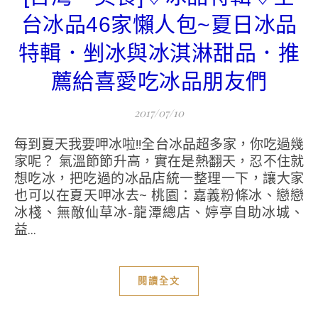
台冰品46家懶人包~夏日冰品
特輯．剉冰與冰淇淋甜品．推
薦給喜愛吃冰品朋友們
2017/07/10
每到夏天我要呷冰啦!!全台冰品超多家，你吃過幾
家呢？ 氣溫節節升高，實在是熱翻天，忍不住就
想吃冰，把吃過的冰品店統一整理一下，讓大家
也可以在夏天呷冰去~ 桃園：嘉義粉條冰、戀戀
冰棧、無敵仙草冰-龍潭總店、婷亭自助冰城、
益...
閱讀全文