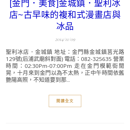
[金門．美食]金城鎮．聖利冰
店~古早味的複和式漫畫店與
冰品
2014/11/09
聖利冰店．金城鎮 地址：金門縣金城鎮莒光路
129號(后浦武廟斜對面) 電話：082-325635 營業
時間：02:30Pm-07:00Pm 走在金門模範街閒
晃，十月來到金門以為不太熱，正中午時間依舊
艷陽高照，不知道要到那...
閱讀全文