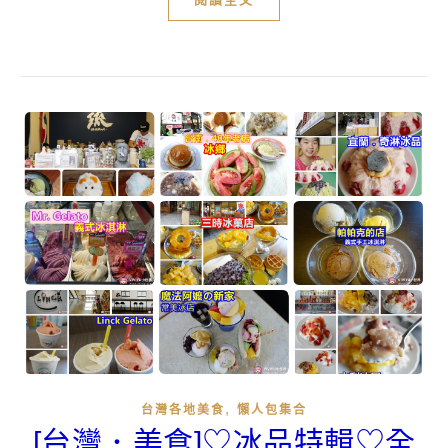
,
台灣各地美食
懶人包集合
[台灣．美食]♡冰品特輯♡全