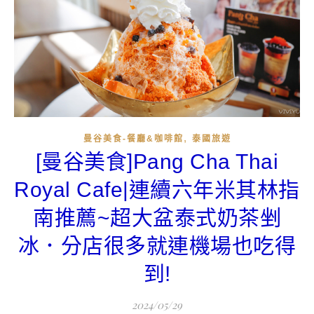
,
曼谷美食-餐廳&咖啡館
泰國旅遊
[曼谷美食]Pang Cha Thai
Royal Cafe|連續六年米其林指
南推薦~超大盆泰式奶茶剉
冰．分店很多就連機場也吃得
到!
2024/05/29