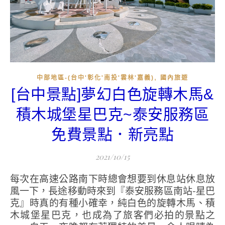
,
中部地區-(台中'彰化'南投'雲林'嘉義)
國內旅遊
[台中景點]夢幻白色旋轉木馬&
積木城堡星巴克~泰安服務區
免費景點．新亮點
2021/10/15
每次在高速公路南下時總會想要到休息站休息放
風一下，長途移動時來到『泰安服務區南站-星巴
克』時真的有種小確幸，純白色的旋轉木馬、積
木城堡星巴克，也成為了旅客們必拍的景點之