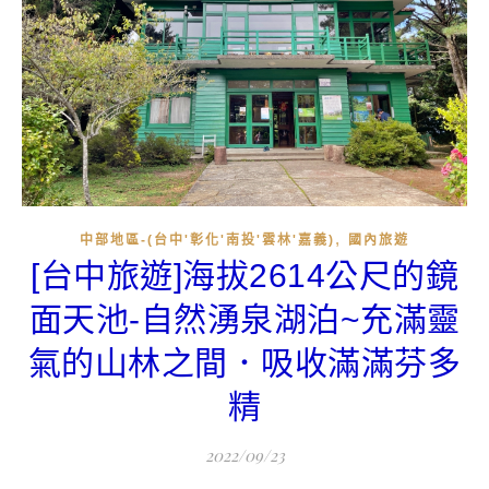
,
中部地區-(台中'彰化'南投'雲林'嘉義)
國內旅遊
[台中旅遊]海拔2614公尺的鏡
面天池-自然湧泉湖泊~充滿靈
氣的山林之間．吸收滿滿芬多
精
2022/09/23