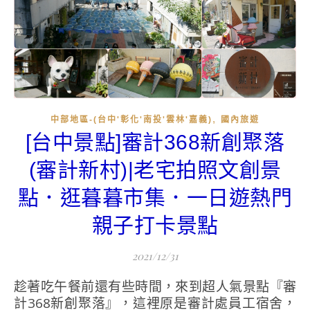
,
中部地區-(台中'彰化'南投'雲林'嘉義)
國內旅遊
[台中景點]審計368新創聚落
(審計新村)|老宅拍照文創景
點．逛暮暮市集．一日遊熱門
親子打卡景點
2021/12/31
趁著吃午餐前還有些時間，來到超人氣景點『審
計368新創聚落』，這裡原是審計處員工宿舍，