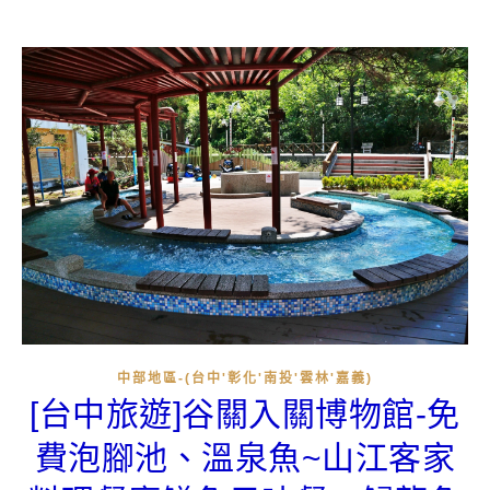
中部地區-(台中'彰化'南投'雲林'嘉義)
[台中旅遊]谷關入關博物館-免
費泡腳池、溫泉魚~山江客家