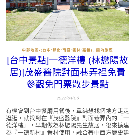
,
中部地區-(台中'彰化'南投'雲林'嘉義)
國內旅遊
[台中景點]一德洋樓 (林懋陽故
居)|茂盛醫院對面巷弄裡免費
參觀免門票散步景點
2022/05/06
有機會到台中餐廳用餐後，單純想找個地方走走
逛逛，就找到在『茂盛醫院』對面巷弄內的『一
德洋樓』，早期做為林懋陽先生故居，後來擴建
為『一德新村』眷村使用，融合著中西方歷史建