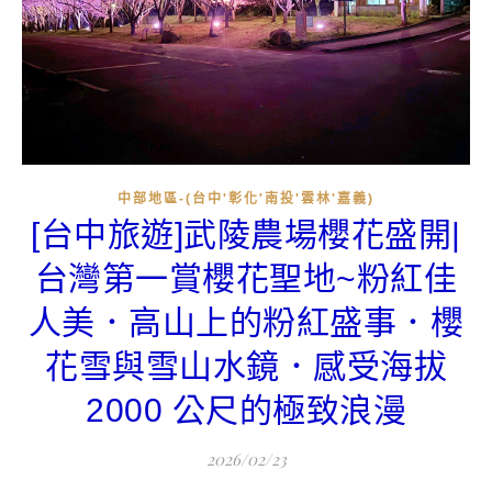
中部地區-(台中'彰化'南投'雲林'嘉義)
[台中旅遊]武陵農場櫻花盛開|
台灣第一賞櫻花聖地~粉紅佳
人美．高山上的粉紅盛事．櫻
花雪與雪山水鏡．感受海拔
2000 公尺的極致浪漫
2026/02/23