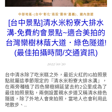
,
中部地區-(台中'彰化'南投'雲林'嘉義)
國內旅遊
[台中景點]清水米粉寮大排水
溝-免費約會景點~適合美拍的
台灣欒樹林蔭大道．綠色隧道!
(最佳拍攝時間/交通資訊)
2022/10/20
台中清水除了吃米糕之外，最近火紅的IG拍照景
點就屬這季節限定的『清水米粉寮大排水溝』，
在兩旁種植了四色欒樹綿延望去約2公里成為了
最佳拍照景點，兩側設置親水步道又稱清水綠色
隧道，除了外地人會來拍照，當地人也會利用此
地散步、...