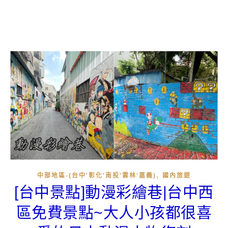
,
中部地區-(台中'彰化'南投'雲林'嘉義)
國內旅遊
[台中景點]動漫彩繪巷|台中西
區免費景點~大人小孩都很喜