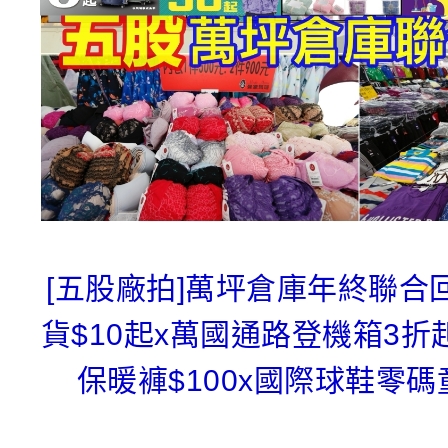
[五股廠拍]萬坪倉庫年終聯合
貨$10起x萬國通路登機箱3折
保暖褲$100x國際球鞋零碼