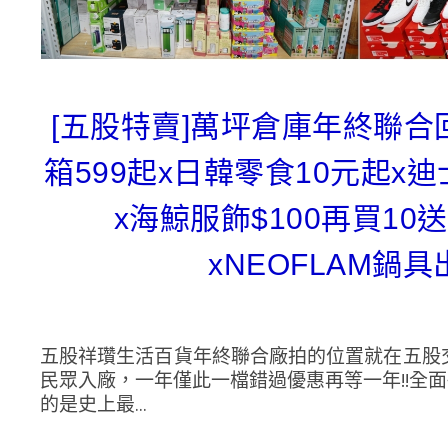
[五股特賣]萬坪倉庫年終聯合
箱599起x日韓零食10元起x迪士
x海鯨服飾$100再買10送
xNEOFLAM鍋
五股祥瓚生活百貨年終聯合廠拍的位置就在五股
民眾入廠，一年僅此一檔錯過優惠再等一年!!全面
的是史上最...