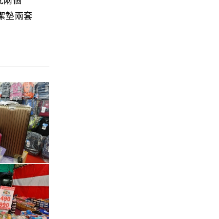
枕兩個
保潔墊兩套