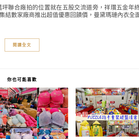
貨萬坪聯合廠拍的位置就在五股交流道旁，祥瓚五金年
!集結數家廠商推出超值優惠回饋價，曼黛瑪璉內衣全
閱讀全文
你也可能喜歡