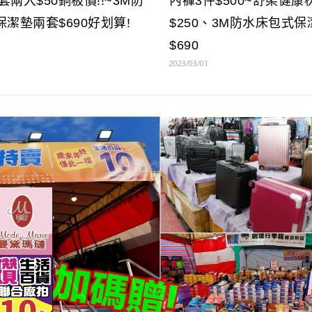
頭套兩入$50銅板價!!~3M防
內褲3件$500~舒柔健康
潔墊兩套$690好划算!
$250、3M防水床包式
$690
2023/03/01