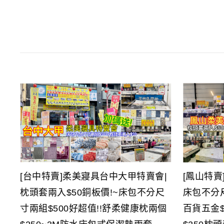
[台中特賣]柔美寢具台中大甲特賣會|
[鳳山特賣
枕頭套兩入$50銅板價!~床包不分尺
床包不分尺
寸兩組$500好超值!!舒柔健康枕兩個
百貨五金