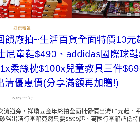
好康報報
回饋廠拍~生活百貨全面特價10元
尼童鞋$490、addidas國際球鞋
1x柔絲枕$100x兒童教具三件$6
具出清優惠價(分享滿額再加贈!)
2023/11/13
交流道旁，祥瓚五金年終拍全面批發價出清10元起，
破盤出清行李箱竟然只要$599起、萬國行李箱超低特