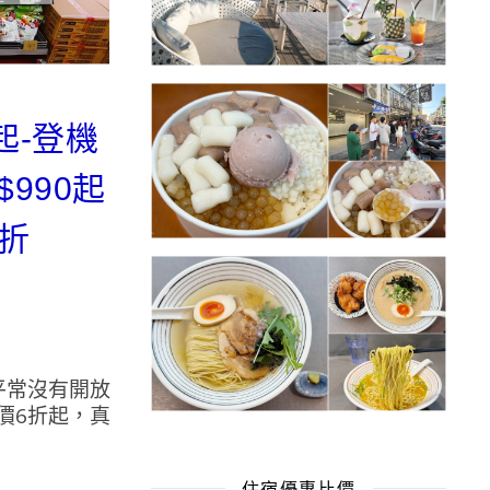
起-登機
$990起
9折
平常沒有開放
價6折起，真
住宿優惠比價