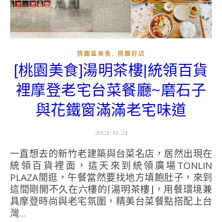
,
桃園區美食
桃園好店
[桃園美食]湯明茶樓|統領百貨
裡摩登老宅台菜餐廳~磨石子
與花鐵窗滿滿老宅味道
2021/11/21
一直想去的新竹老建築與台菜名店，居然出現在
統領百貨裡面，這天來到統領廣場TONLIN
PLAZA閒逛，午餐當然要找地方填飽肚子，來到
這間剛開不久在六樓的⌈湯明茶樓⌋，用餐環境兼
具摩登時尚與老宅氛圍，精美台菜餐點搭配上台
灣...