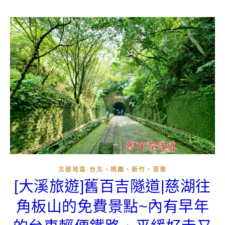
北部地區-台北、桃園、新竹、苗栗
[大溪旅遊]舊百吉隧道|慈湖往
角板山的免費景點~內有早年