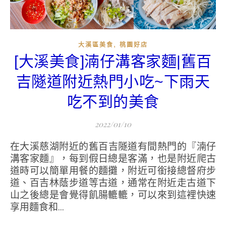
,
大溪區美食
桃園好店
[大溪美食]湳仔溝客家麵|舊百
吉隧道附近熱門小吃~下雨天
吃不到的美食
2022/01/10
在大溪慈湖附近的舊百吉隧道有間熱門的『湳仔
溝客家麵』，每到假日總是客滿，也是附近爬古
道時可以簡單用餐的麵攤，附近可銜接總督府步
道、百吉林蔭步道等古道，通常在附近走古道下
山之後總是會覺得飢腸轆轆，可以來到這裡快速
享用麵食和...